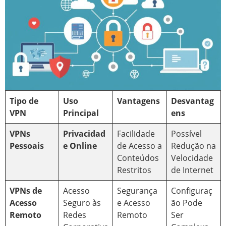
Tipo de
Uso
Vantagens
Desvantag
VPN
Principal
ens
VPNs
Privacidad
Facilidade
Possível
Pessoais
e Online
de Acesso a
Redução na
Conteúdos
Velocidade
Restritos
de Internet
VPNs de
Acesso
Segurança
Configuraç
Acesso
Seguro às
e Acesso
ão Pode
Remoto
Redes
Remoto
Ser