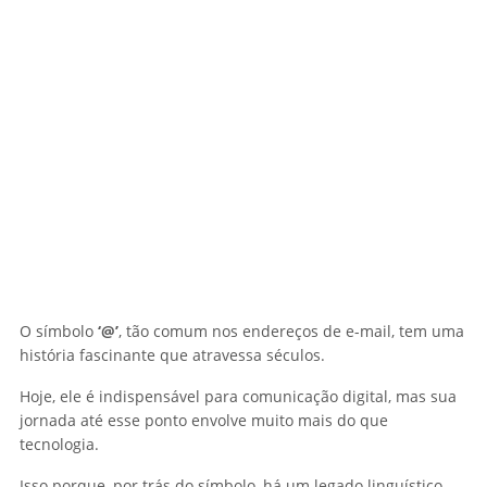
O símbolo
‘@’
, tão comum nos endereços de e-mail, tem uma
história fascinante que atravessa séculos.
Hoje, ele é indispensável para comunicação digital, mas sua
jornada até esse ponto envolve muito mais do que
tecnologia.
Isso porque, por trás do símbolo, há um legado linguístico,