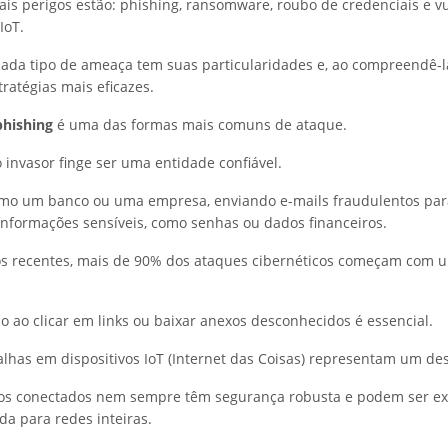
pais perigos estão: phishing, ransomware, roubo de credenciais e v
IoT.
cada tipo de ameaça tem suas particularidades e, ao compreendê-l
ratégias mais eficazes.
phishing
é uma das formas mais comuns de ataque.
 invasor finge ser uma entidade confiável.
omo um banco ou uma empresa, enviando e-mails fraudulentos par
 informações sensíveis, como senhas ou dados financeiros.
s recentes, mais de 90% dos ataques cibernéticos começam com u
ão ao clicar em links ou baixar anexos desconhecidos é essencial.
falhas em dispositivos IoT (Internet das Coisas) representam um des
ivos conectados nem sempre têm segurança robusta e podem ser e
da para redes inteiras.