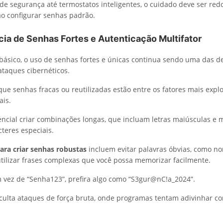
e segurança até termostatos inteligentes, o cuidado deve ser red
o configurar senhas padrão.
cia de Senhas Fortes e Autenticação Multifator
ásico, o uso de senhas fortes e únicas continua sendo uma das d
ataques cibernéticos.
ue senhas fracas ou reutilizadas estão entre os fatores mais expl
ais.
ncial criar combinações longas, que incluam letras maiúsculas e 
teres especiais.
para criar senhas robustas
incluem evitar palavras óbvias, como n
utilizar frases complexas que você possa memorizar facilmente.
 vez de “Senha123”, prefira algo como “S3gur@nC!a_2024”.
ficulta ataques de força bruta, onde programas tentam adivinhar 