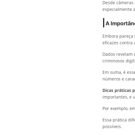
Desde câmeras d
especialmente a
A Importân
Embora pareça b
eficazes contra 
Dados revelam q
criminosos digit
Em suma, é esse
números e carac
Dicas práticas 
importantes, e 
Por exemplo, em
Essa prática di
possíveis.