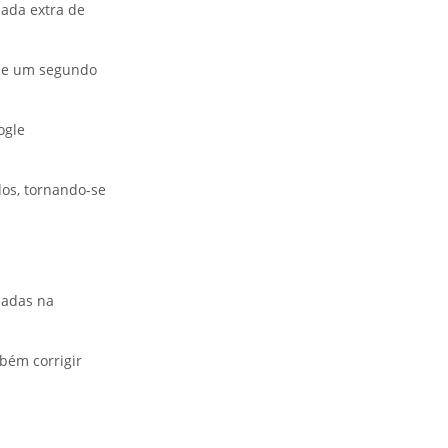
ada extra de
 de um segundo
ogle
os, tornando-se
madas na
bém corrigir