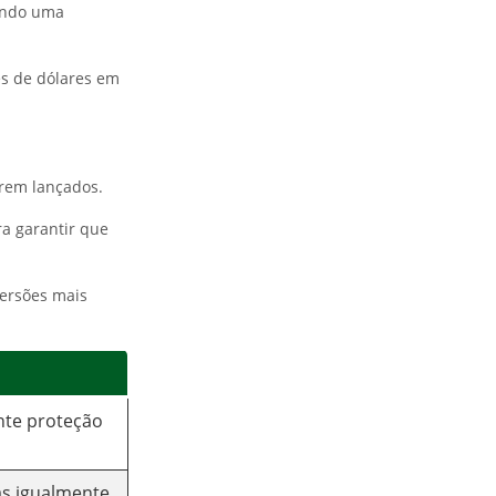
ando uma
es de dólares em
orem lançados.
ra garantir que
versões mais
nte proteção
as igualmente