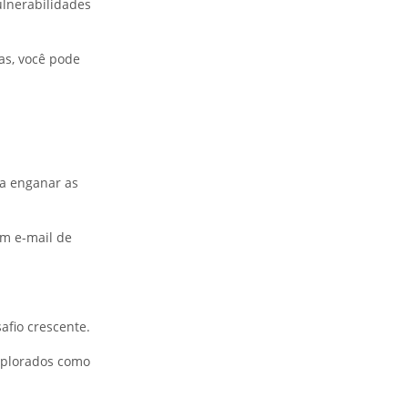
ulnerabilidades
as, você pode
a enganar as
m e-mail de
afio crescente.
xplorados como