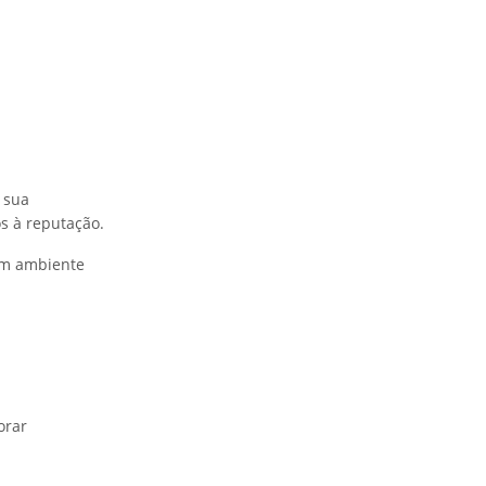
 sua
os à reputação.
 um ambiente
orar