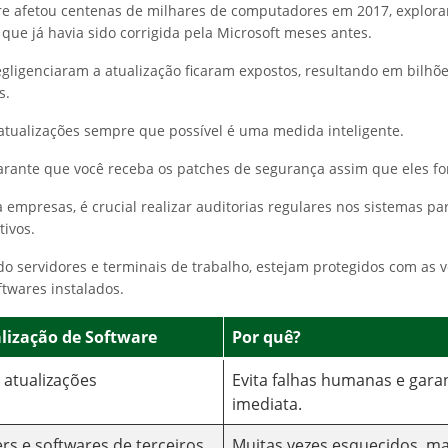
e afetou centenas de milhares de computadores em 2017, explor
 que já havia sido corrigida pela Microsoft meses antes.
gligenciaram a atualização ficaram expostos, resultando em bilhõ
s.
atualizações sempre que possível é uma medida inteligente.
 garante que você receba os patches de segurança assim que eles f
 empresas, é crucial realizar auditorias regulares nos sistemas pa
tivos.
ndo servidores e terminais de trabalho, estejam protegidos com as 
ftwares instalados.
alização de Software
Por quê?
 atualizações
Evita falhas humanas e gara
imediata.
ers e softwares de terceiros
Muitas vezes esquecidos, m