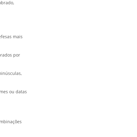
obrado,
efesas mais
orados por
minúsculas,
omes ou datas
combinações