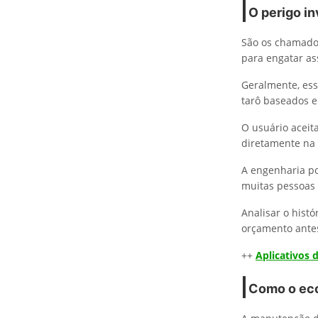
O perigo in
São os chamad
para engatar as
Geralmente, ess
tarô baseados em
O usuário aceit
diretamente na 
A engenharia por
muitas pessoas 
Analisar o hist
orçamento antes
++
Aplicativos
Como o eco