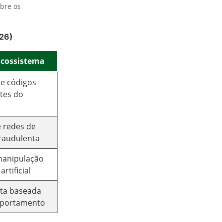
obre os
026)
Ecossistema
de códigos
tes do
e redes de
fraudulenta
manipulação
rtificial
eta baseada
mportamento