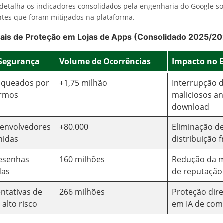
 detalha os indicadores consolidados pela engenharia do Google s
ntes que foram mitigados na plataforma.
ciais de Proteção em Lojas de Apps (Consolidado 2025/2
 Segurança
Volume de Ocorrências
Impacto no 
loqueados por
+1,75 milhão
Interrupção 
ermos
maliciosos an
download
senvolvedores
+80.000
Eliminação d
nidas
distribuição 
resenhas
160 milhões
Redução da 
das
de reputação a
entativas de
266 milhões
Proteção dir
 alto risco
em IA de co