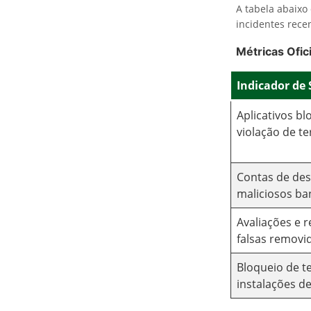
A tabela abaixo
incidentes rece
Métricas Ofi
Indicador de
Aplicativos b
violação de t
Contas de de
maliciosos ba
Avaliações e 
falsas removi
Bloqueio de t
instalações de