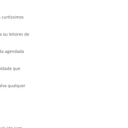
s curtíssimos
 ou leitores de
ada agendada
culdade que
alva qualquer