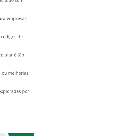
ncluído com
para empresas
 códigos de
elular é tão
s ou melhorias
exploradas por