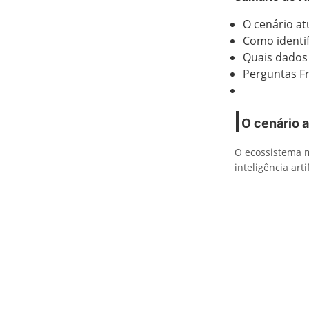
O cenário a
Como identif
Quais dados 
Perguntas F
O cenário 
O ecossistema m
inteligência arti