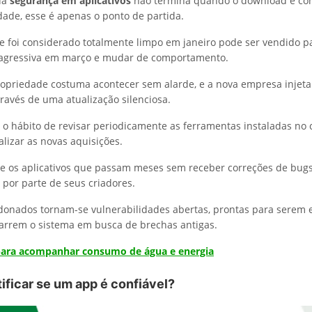
da
segurança em aplicativos
não termina quando o download é co
dade, esse é apenas o ponto de partida.
 foi considerado totalmente limpo em janeiro pode ser vendido 
 agressiva em março e mudar de comportamento.
ropriedade costuma acontecer sem alarde, e a nova empresa injeta
ravés de uma atualização silenciosa.
r o hábito de revisar periodicamente as ferramentas instaladas no c
calizar as novas aquisições.
e os aplicativos que passam meses sem receber correções de bug
por parte de seus criadores.
onados tornam-se vulnerabilidades abertas, prontas para serem 
arrem o sistema em busca de brechas antigas.
 para acompanhar consumo de água e energia
ificar se um app é confiável?