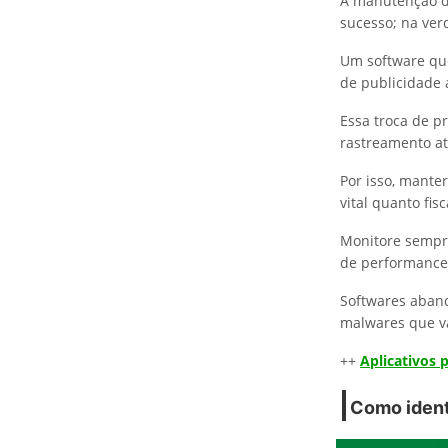
A manutenção 
sucesso; na ver
Um software que
de publicidade
Essa troca de p
rastreamento at
Por isso, mante
vital quanto fis
Monitore sempr
de performance 
Softwares aband
malwares que v
++
Aplicativos
Como ident