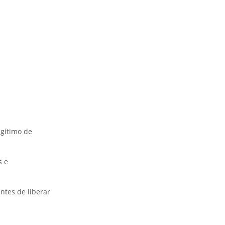
egítimo de
s e
ntes de liberar