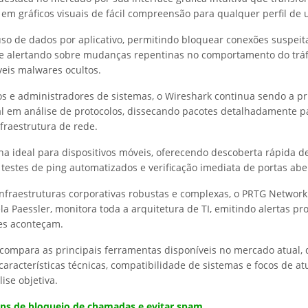
em gráficos visuais de fácil compreensão para qualquer perfil de 
uso de dados por aplicativo, permitindo bloquear conexões suspeit
e alertando sobre mudanças repentinas no comportamento do trá
eis malwares ocultos.
s e administradores de sistemas, o Wireshark continua sendo a pr
al em análise de protocolos, dissecando pacotes detalhadamente p
fraestrutura de rede.
lha ideal para dispositivos móveis, oferecendo descoberta rápida d
, testes de ping automatizados e verificação imediata de portas abe
infraestruturas corporativas robustas e complexas, o PRTG Network
a Paessler, monitora toda a arquitetura de TI, emitindo alertas pr
es aconteçam.
 compara as principais ferramentas disponíveis no mercado atual,
características técnicas, compatibilidade de sistemas e focos de a
lise objetiva.
ps de bloqueio de chamadas e evitar spam