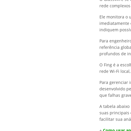
rede complexos 
Ele monitora o 
imediatamente 
indiquem possív
Para engenheiro
referência glob
profundos de in
O Fing é a esco
rede Wi-Fi local
Para gerenciar 
desenvolvido pel
que falhas grav
A tabela abaixo
suas principais 
facilitar sua aná
+
Como usar ap