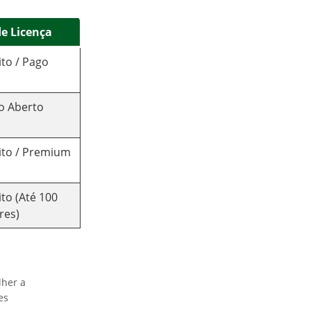
de Licença
ito / Pago
o Aberto
ito / Premium
to (Até 100
res)
lher a
es