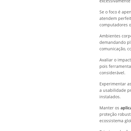
excessivamente
Se o foco é ape
atendem perfei
computadores o
Ambientes corpo
demandando plat
comunicação, co
Avaliar o impa
pois ferrament
considerável.
Experimentar as
a usabilidade p
instalados.
Manter os
apli
proteção robust
ecossistema glo