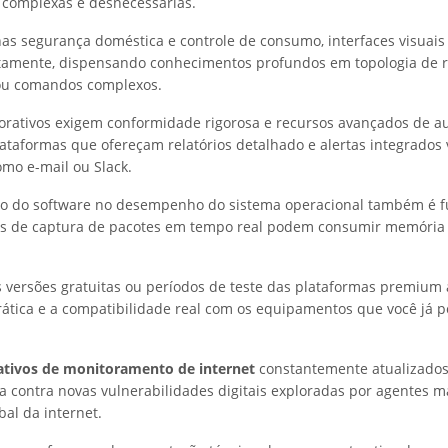
 complexas e desnecessárias.
nas segurança doméstica e controle de consumo, interfaces visuais 
tamente, dispensando conhecimentos profundos em topologia de 
u comandos complexos.
rativos exigem conformidade rigorosa e recursos avançados de au
aformas que ofereçam relatórios detalhado e alertas integrados 
mo e-mail ou Slack.
cto do software no desempenho do sistema operacional também é 
as de captura de pacotes em tempo real podem consumir memóri
 versões gratuitas ou períodos de teste das plataformas premium 
rática e a compatibilidade real com os equipamentos que você já p
cativos de monitoramento de internet
constantemente atualizados
a contra novas vulnerabilidades digitais exploradas por agentes m
bal da internet.