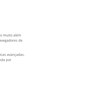
ão muito além
navegadores de
icas avançadas,
anda por