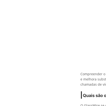
Compreender o c
e melhora subst
chamadas de víd
Quais são 
O GlassWire se 