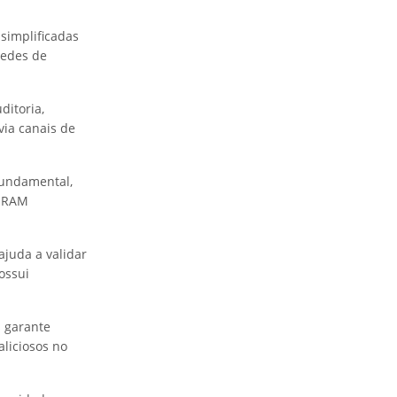
simplificadas
redes de
ditoria,
via canais de
fundamental,
a RAM
ajuda a validar
ossui
 garante
aliciosos no