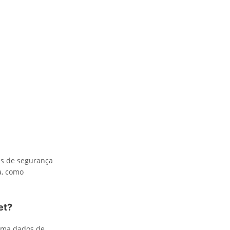
as de segurança
a, como
et?
orma dados de