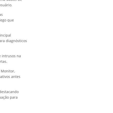
usuário.
as
fego que
incipal
ara diagnósticos
e intrusos na
rtas.
 Monitor,
oativos antes
 destacando
tuação para