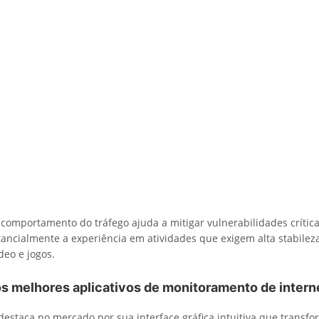
omportamento do tráfego ajuda a mitigar vulnerabilidades crític
ancialmente a experiência em atividades que exigem alta stabilez
eo e jogos.
os melhores aplicativos de monitoramento de intern
destaca no mercado por sua interface gráfica intuitiva que transf