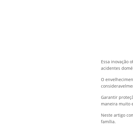
Essa inovação o
acidentes domés
O envelheciment
consideravelmen
Garantir proteç
maneira muito e
Neste artigo co
família.