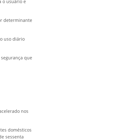
 o usuário e
or determinante
o uso diário
a segurança que
 acelerado nos
ntes domésticos
de sessenta