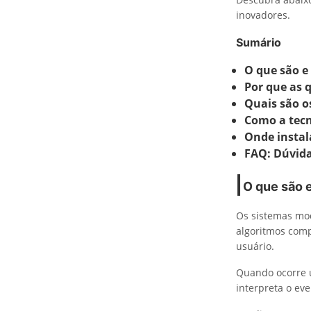
inovadores.
Sumário
O que são e
Por que as 
Quais são o
Como a tecn
Onde instal
FAQ: Dúvida
O que são 
Os sistemas mod
algoritmos comp
usuário.
Quando ocorre 
interpreta o e