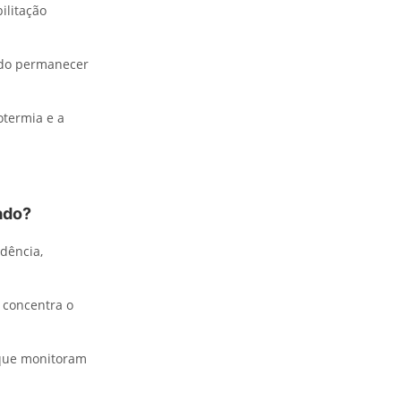
ilitação
ado permanecer
otermia e a
ado?
dência,
 concentra o
, que monitoram