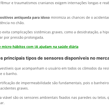
 fêmur e traumatismos cranianos exigem internações longas e reab
ositivos antiqueda para idoso
minimiza as chances de o acident
tência no chão.
o evita complicações sistêmicas graves, como a desidratação, a hip
ar por pressão prolongada.
 micro-hábitos com IA ajudam na saúde diária
os principais tipos de sensores disponíveis no merc
vestíveis que acompanham o usuário em todos os cômodos da resi
te o banho.
tificação de impermeabilidade são fundamentais, pois o banheiro
 acidentes graves.
va viável são os sensores ambientais fixados nas paredes ou tetos
ar.