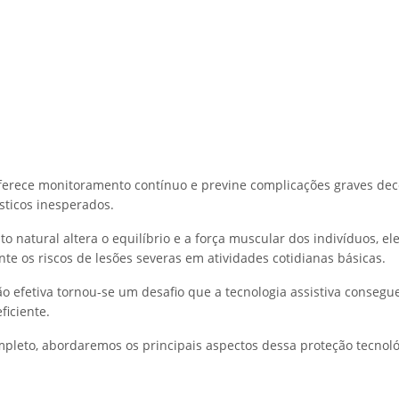
ferece monitoramento contínuo e previne complicações graves dec
ticos inesperados.
o natural altera o equilíbrio e a força muscular dos indivíduos, e
te os riscos de lesões severas em atividades cotidianas básicas.
ão efetiva tornou-se um desafio que a tecnologia assistiva consegu
ficiente.
mpleto, abordaremos os principais aspectos dessa proteção tecnoló