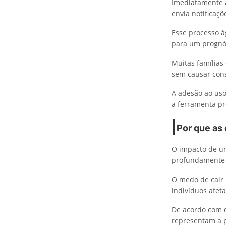
Imediatamente a
envia notificaç
Esse processo á
para um prognós
Muitas famílias 
sem causar con
A adesão ao uso
a ferramenta pr
Por que as
O impacto de um
profundamente 
O medo de cair 
indivíduos afet
De acordo com d
representam a p