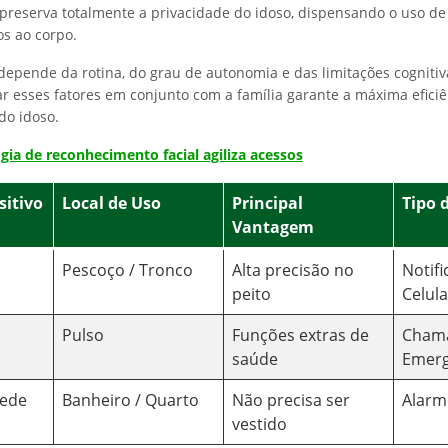
 preserva totalmente a privacidade do idoso, dispensando o uso d
os ao corpo.
 depende da rotina, do grau de autonomia e das limitações cogniti
iar esses fatores em conjunto com a família garante a máxima efici
do idoso.
ia de reconhecimento facial agiliza acessos
sitivo
Local de Uso
Principal
Tipo 
Vantagem
Pescoço / Tronco
Alta precisão no
Notif
peito
Celula
Pulso
Funções extras de
Cham
saúde
Emerg
rede
Banheiro / Quarto
Não precisa ser
Alarm
vestido