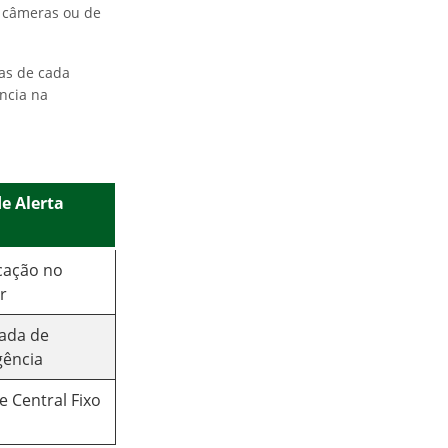
e câmeras ou de
vas de cada
ência na
de Alerta
icação no
r
ada de
ência
e Central Fixo