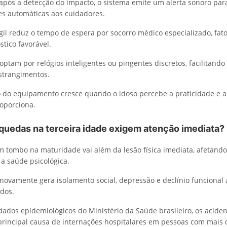
pós a detecção do impacto, o sistema emite um alerta sonoro para
ões automáticas aos cuidadores.
gil reduz o tempo de espera por socorro médico especializado, fat
tico favorável.
optam por relógios inteligentes ou pingentes discretos, facilitando 
strangimentos.
 do equipamento cresce quando o idoso percebe a praticidade e 
oporciona.
 quedas na terceira idade exigem atenção imediata?
 tombo na maturidade vai além da lesão física imediata, afetando
a saúde psicológica.
novamente gera isolamento social, depressão e declínio funcional
ados.
ados epidemiológicos do Ministério da Saúde brasileiro, os acide
rincipal causa de internações hospitalares em pessoas com mais 