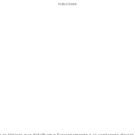
PUBLICIDADE
o os tópicos que detalham o funcionamento e as vantagens desse