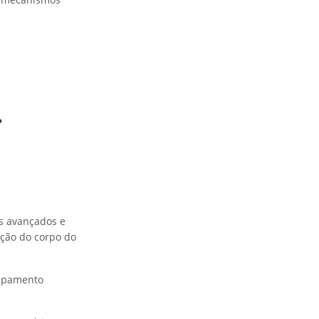
?
s avançados e
ação do corpo do
uipamento