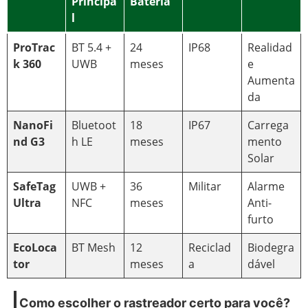
Principa
Bateria
l
ProTrac
BT 5.4 +
24
IP68
Realidad
k 360
UWB
meses
e
Aumenta
da
NanoFi
Bluetoot
18
IP67
Carrega
nd G3
h LE
meses
mento
Solar
SafeTag
UWB +
36
Militar
Alarme
Ultra
NFC
meses
Anti-
furto
EcoLoca
BT Mesh
12
Reciclad
Biodegra
tor
meses
a
dável
Como escolher o rastreador certo para você?