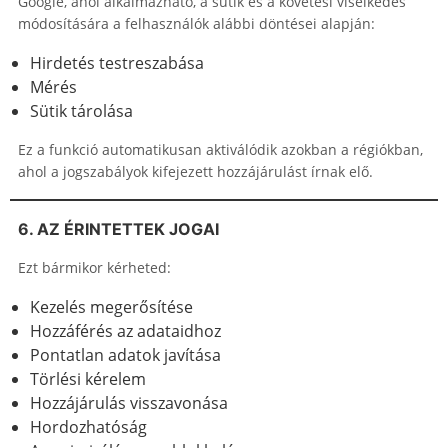
Google, ahol alkalmazható, a sütik és a követési viselkedés
módosítására a felhasználók alábbi döntései alapján:
Hirdetés testreszabása
Mérés
Sütik tárolása
Ez a funkció automatikusan aktiválódik azokban a régiókban,
ahol a jogszabályok kifejezett hozzájárulást írnak elő.
6. AZ ÉRINTETTEK JOGAI
Ezt bármikor kérheted:
Kezelés megerősítése
Hozzáférés az adataidhoz
Pontatlan adatok javítása
Törlési kérelem
Hozzájárulás visszavonása
Hordozhatóság