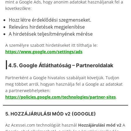
mint a Google Ads, hogy anonim adatokat használjanak fel a
következőkre:
Hozz létre érdeklődési szegmenseket.
Releváns hirdetések megjelenítése
A hirdetések teljesítményének mérése
A személyre szabott hirdetéseket itt tilthatja le:
https://www.google.com/settings/ads
4.5. Google Átláthatóság – Partneroldalak
Partnerként a Google hivatalos szabályait követjük. Tudjon
meg többet arról, hogyan használja fel a Google az adatokat
a partnerwebhelyeken:
https://policies.google.com/technologies/partner-sites
.
5. HOZZÁJÁRULÁSI MÓD v2 (GOOGLE)
Az Acessei.com technológiát használ
Hozzájárulási mód v2
A