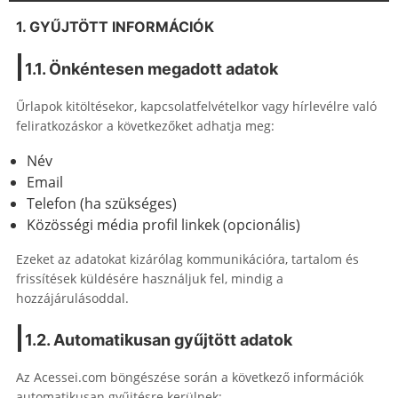
1. GYŰJTÖTT INFORMÁCIÓK
1.1. Önkéntesen megadott adatok
Űrlapok kitöltésekor, kapcsolatfelvételkor vagy hírlevélre való
feliratkozáskor a következőket adhatja meg:
Név
Email
Telefon (ha szükséges)
Közösségi média profil linkek (opcionális)
Ezeket az adatokat kizárólag kommunikációra, tartalom és
frissítések küldésére használjuk fel, mindig a
hozzájárulásoddal.
1.2. Automatikusan gyűjtött adatok
Az Acessei.com böngészése során a következő információk
automatikusan gyűjtésre kerülnek: