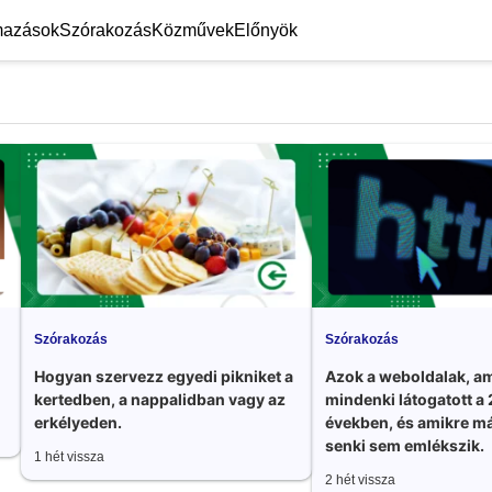
mazások
Szórakozás
Közművek
Előnyök
Szórakozás
Szórakozás
Hogyan szervezz egyedi pikniket a
Azok a weboldalak, am
kertedben, a nappalidban vagy az
mindenki látogatott a
erkélyeden.
években, és amikre má
senki sem emlékszik.
1 hét vissza
2 hét vissza