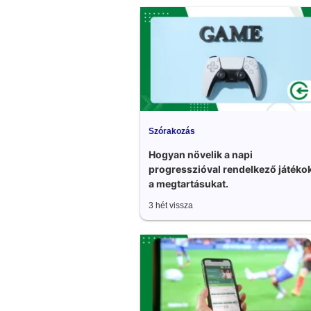
Szórakozás
Hogyan növelik a napi
progresszióval rendelkező játéko
a megtartásukat.
3 hét vissza