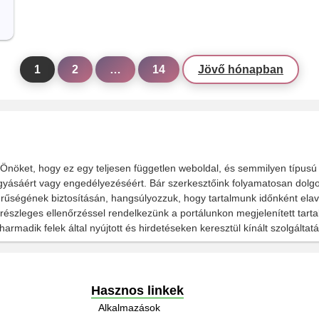
1
2
…
14
Jövő hónapban
 Önöket, hogy ez egy teljesen független weboldal, és semmilyen típusú
agyásáért vagy engedélyezéséért. Bár szerkesztőink folyamatosan dolg
erűségének biztosításán, hangsúlyozzuk, hogy tartalmunk időnként elavu
 részleges ellenőrzéssel rendelkezünk a portálunkon megjelenített tarta
harmadik felek által nyújtott és hirdetéseken keresztül kínált szolgáltat
Hasznos linkek
Alkalmazások