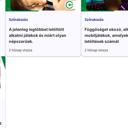
Szórakozás
Szórakozás
A jelenleg legtöbbet letöltött
Függőséget okozó, al
alkalmi játékok és miért olyan
mobiljátékok, amelyek
népszerűek.
letöltések számát
2 hónap vissza
2 hónap vissza
z