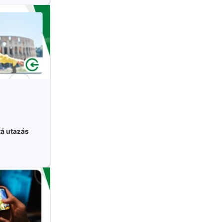
á utazás