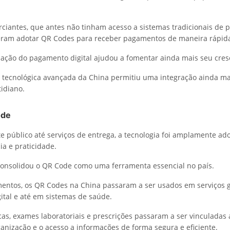
iantes, que antes não tinham acesso a sistemas tradicionais de
eram adotar QR Codes para receber pagamentos de maneira rápida 
ação do pagamento digital ajudou a fomentar ainda mais seu cres
a tecnológica avançada da China permitiu uma integração ainda m
idiano.
ode
e público até serviços de entrega, a tecnologia foi amplamente ad
cia e praticidade.
consolidou o QR Code como uma ferramenta essencial no país.
entos, os QR Codes na China passaram a ser usados em serviços 
gital e até em sistemas de saúde.
as, exames laboratoriais e prescrições passaram a ser vinculadas 
ganização e o acesso a informações de forma segura e eficiente.