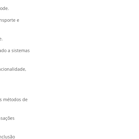
Code.
ansporte e
e.
ado a sistemas
cionalidade,
is métodos de
nsações
nclusão