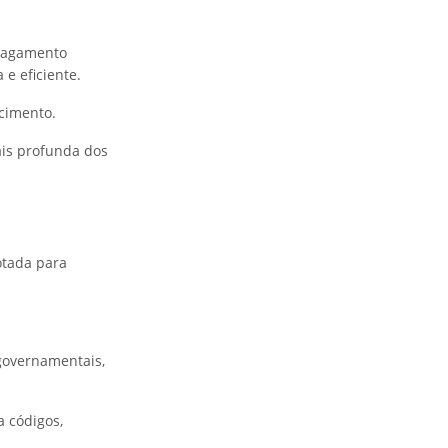
 pagamento
e eficiente.
cimento.
ais profunda dos
otada para
governamentais,
a códigos,