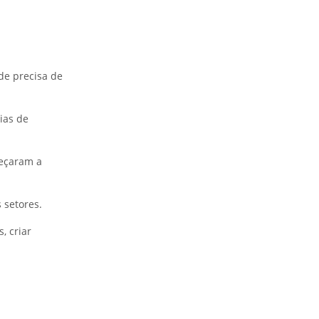
ade precisa de
ias de
meçaram a
 setores.
, criar