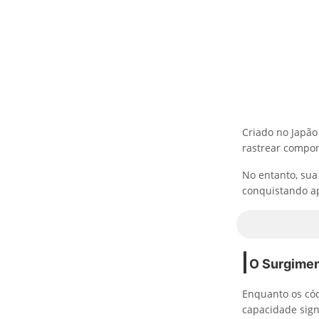
Criado no Japão
rastrear compon
No entanto, sua
conquistando ap
O Surgimen
Enquanto os có
capacidade sign