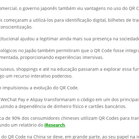
omercial, o governo japonês também viu vantagens no uso do QR 
s começaram a utilizá-los para identificação digital, bilhetes de tr
onscientização.
titucional ajudou a legitimar ainda mais sua presença na sociedad
ológicos no Japão também permitiram que o QR Code fosse integr
mentada, proporcionando experiências imersivas.
useus, shoppings e até na educação passaram a explorar essa fun
go um recurso interativo poderoso.
 impulsionou a evolução do QR Code.
WeChat Pay e Alipay transformaram o código em um dos principa
zindo a dependência de dinheiro físico e cartões bancários.
ca de 90% dos consumidores chineses utilizam QR Codes para tra
gundo um relatório do
iResearch
.
 do QR Code na China se deve, em grande parte, ao seu papel na i