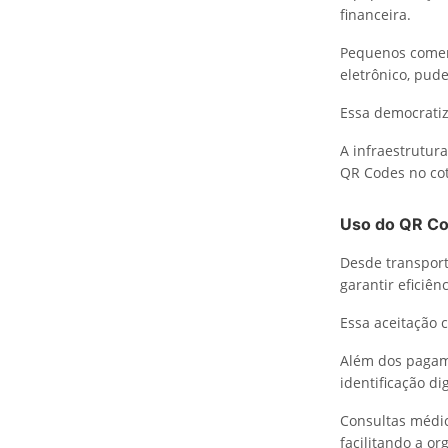
financeira.
Pequenos comerc
eletrônico, pud
Essa democratiz
A infraestrutur
QR Codes no cot
Uso do QR C
Desde transport
garantir eficiên
Essa aceitação 
Além dos pagam
identificação di
Consultas médic
facilitando a or