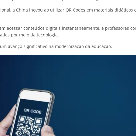
ional, a China inovou ao utilizar QR Codes em materiais didáticos 
em acessar conteúdos digitais instantaneamente, e professores 
dades por meio da tecnologia.
 um avanço significativo na modernização da educação.