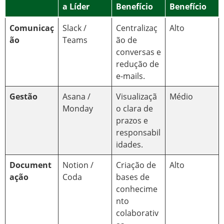
a Líder
Benefício
Benefício
Comunicaç
Slack /
Centralizaç
Alto
ão
Teams
ão de
conversas e
redução de
e-mails.
Gestão
Asana /
Visualizaçã
Médio
Monday
o clara de
prazos e
responsabil
idades.
Document
Notion /
Criação de
Alto
ação
Coda
bases de
conhecime
nto
colaborativ