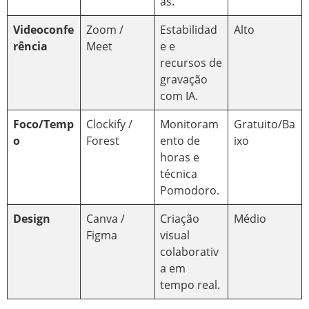
as.
Videoconfe
Zoom /
Estabilidad
Alto
rência
Meet
e e
recursos de
gravação
com IA.
Foco/Temp
Clockify /
Monitoram
Gratuito/Ba
o
Forest
ento de
ixo
horas e
técnica
Pomodoro.
Design
Canva /
Criação
Médio
Figma
visual
colaborativ
a em
tempo real.