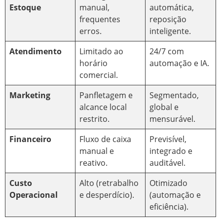
Estoque
manual,
automática,
frequentes
reposição
erros.
inteligente.
Atendimento
Limitado ao
24/7 com
horário
automação e IA.
comercial.
Marketing
Panfletagem e
Segmentado,
alcance local
global e
restrito.
mensurável.
Financeiro
Fluxo de caixa
Previsível,
manual e
integrado e
reativo.
auditável.
Custo
Alto (retrabalho
Otimizado
Operacional
e desperdício).
(automação e
eficiência).