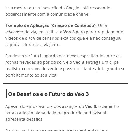
Isso mostra que a inovação do Google está ressoando
poderosamente com a comunidade online.
Exemplo de Aplicação (Criação de Conteúdo):
Uma
influencer
de viagens utiliza o
Veo 3
para gerar rapidamente
vídeos de
b-roll
de cenários exóticos que ela não conseguiu
capturar durante a viagem.
Ela descreve “um leopardo das neves espreitando entre as
rochas nevadas ao pôr do sol”, e o
Veo 3
entrega um clipe
realista, com sons de vento e passos distantes, integrando-se
perfeitamente ao seu vlog.
Os Desafios e o Futuro do Veo 3
Apesar do entusiasmo e dos avanços do
Veo 3
, o caminho
para a adoção plena da IA na produção audiovisual
apresenta desafios.
A principal barreira que as empresas enfrentam é a