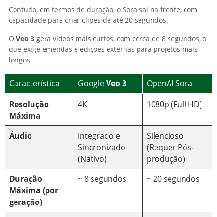
Contudo, em termos de duração, o Sora sai na frente, com
capacidade para criar clipes de até 20 segundos.
O
Veo 3
gera vídeos mais curtos, com cerca de 8 segundos, o
que exige emendas e edições externas para projetos mais
longos.
Característica
Google
Veo 3
OpenAI Sora
Resolução
4K
1080p (Full HD)
Máxima
Áudio
Integrado e
Silencioso
Sincronizado
(Requer Pós-
(Nativo)
produção)
Duração
~ 8 segundos
~ 20 segundos
Máxima (por
geração)