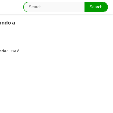
ando a
eria
? Essa é