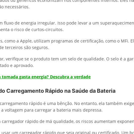
icados ou genéricos economizam nos componentes internos. Eles 
ão necessários.
m fluxo de energia irregular. Isso pode levar a um superaquecimen
nta o risco de curtos-circuitos.
, como a Apple, utilizam programas de certificação, como o MFi. 
de terceiros são seguros.
r, verifique se o produto tem um selo de qualidade. O selo é a gar
stado e aprovado.
a tomada gasta energia? Descubra a verdade
do Carregamento Rápido na Saúde da Bateria
 carregamento rápido é uma bênção. No entanto, ela também exige
a a voltagem para carregar a bateria mais depressa.
m carregador rápido de má qualidade, os riscos aumentam exponen
 usar um carregador rápido que seja original ou certificado. Um b