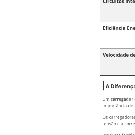
Circuitos Int
Eficiência En
Velocidade d
A Diferença
Um
carregador 
importância de 
Os carregadores
tensão e a corre