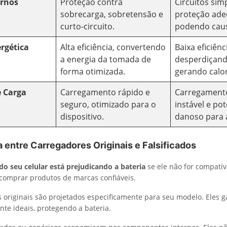
ernos
Proteção contra
Circuitos sim
sobrecarga, sobretensão e
proteção ade
curto-circuito.
podendo caus
ergética
Alta eficiência, convertendo
Baixa eficiênc
a energia da tomada de
desperdiçand
forma otimizada.
gerando calor
e Carga
Carregamento rápido e
Carregamento
seguro, otimizado para o
instável e po
dispositivo.
danoso para a
 entre Carregadores Originais e Falsificados
do seu celular está prejudicando a bateria
se ele não for compatíve
comprar produtos de marcas confiáveis.
 originais são projetados especificamente para seu modelo. Eles 
nte ideais, protegendo a bateria.