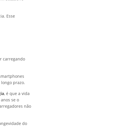
ia. Esse
ar carregando
 smartphones
 longo prazo.
gia
, é que a vida
 anos se o
carregadores não
ongevidade do