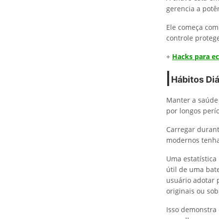
gerencia a potê
Ele começa com 
controle protege
+
Hacks para e
Hábitos Di
Manter a saúde 
por longos perí
Carregar durant
modernos tenham
Uma estatística
útil de uma bat
usuário adotar 
originais ou sob
Isso demonstra