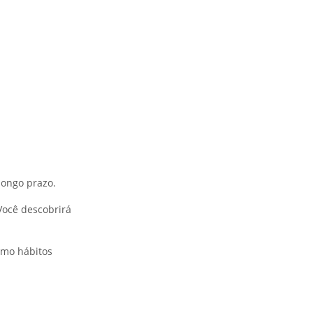
longo prazo.
 Você descobrirá
omo hábitos