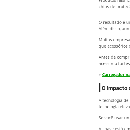
Produtos falsif
chips de proteç
O resultado é u
Além disso, aume
Muitas empresas
que acessórios 
Antes de compra
acessório foi te
+
Carregador n
O Impacto 
A tecnologia de
tecnologia elev
Se você usar u
A chave está em