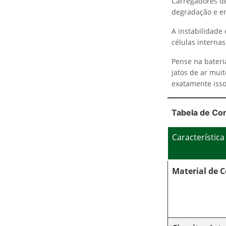
Carregadores de
degradação e enc
A instabilidade 
células internas
Pense na bateri
jatos de ar muit
exatamente isso
Tabela de Co
Característica
Material de 