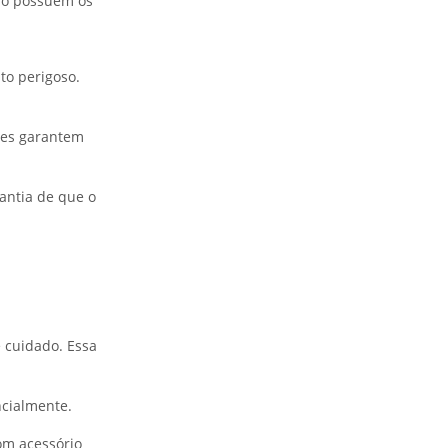
não possuem os
to perigoso.
Eles garantem
antia de que o
 cuidado. Essa
cialmente.
om acessório