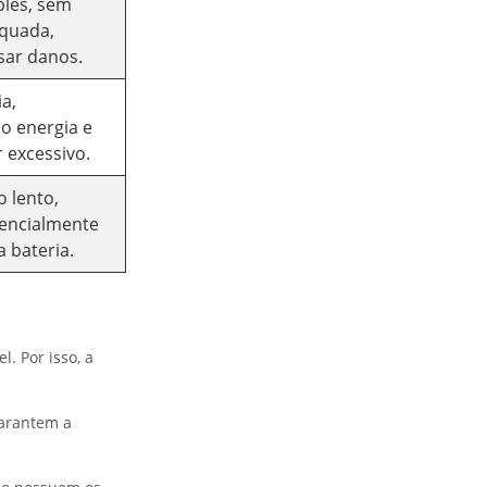
ples, sem
quada,
ar danos.
ia,
o energia e
 excessivo.
 lento,
tencialmente
 bateria.
l. Por isso, a
garantem a