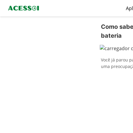
Apl
Como saber
bateria
Você já parou p
uma preocupaçã