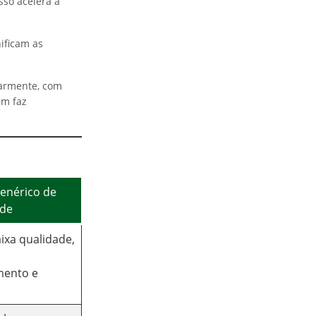
sso acelera a
nificam as
larmente, com
im faz
enérico de
ade
aixa qualidade,
mento e