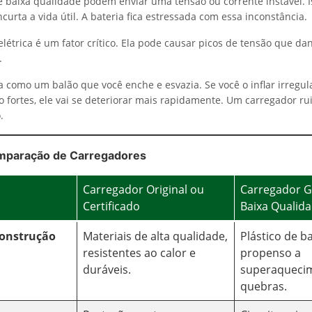
 baixa qualidade podem enviar uma tensão ou corrente instável. I
urta a vida útil. A bateria fica estressada com essa inconstância.
elétrica é um fator crítico. Ela pode causar picos de tensão que da
.
a como um balão que você enche e esvazia. Se você o inflar irregu
o fortes, ele vai se deteriorar mais rapidamente. Um carregador ru
.
mparação de Carregadores
Carregador Original ou
Carregador G
Certificado
Baixa Qualid
Construção
Materiais de alta qualidade,
Plástico de b
resistentes ao calor e
propenso a
duráveis.
superaqueci
quebras.