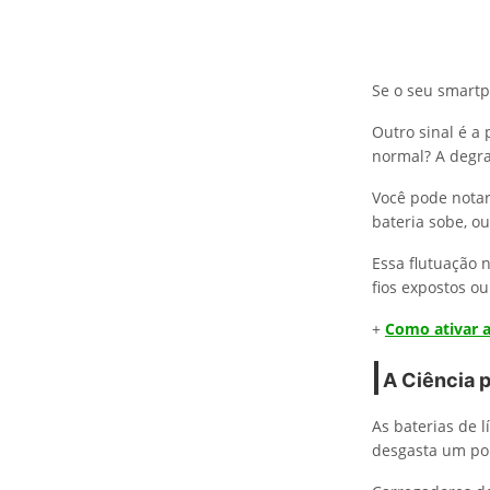
Se o seu smartp
Outro sinal é a
normal? A degra
Você pode nota
bateria sobe, ou
Essa flutuação 
fios expostos o
+
Como ativar a
A Ciência p
As baterias de 
desgasta um pou