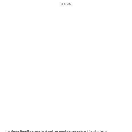
REKLAM
İle
fotoğraflarınızla özel memler yaratın
Viral olma