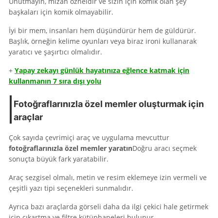
Unutmayın, mizah özneldir ve sizin için komik olan şey
başkaları için komik olmayabilir.
İyi bir mem, insanları hem düşündürür hem de güldürür.
Başlık, örneğin kelime oyunları veya biraz ironi kullanarak
yaratıcı ve şaşırtıcı olmalıdır.
+
Yapay zekayı günlük hayatınıza eğlence katmak için
kullanmanın 7 sıra dışı yolu
Fotoğraflarınızla özel memler oluşturmak için
araçlar
Çok sayıda çevrimiçi araç ve uygulama mevcuttur
fotoğraflarınızla özel memler yaratın
Doğru aracı seçmek
sonuçta büyük fark yaratabilir.
Araç sezgisel olmalı, metin ve resim eklemeye izin vermeli ve
çeşitli yazı tipi seçenekleri sunmalıdır.
Ayrıca bazı araçlarda görseli daha da ilgi çekici hale getirmek
için çıkartma ve filtre kütüphaneleri bulunur.