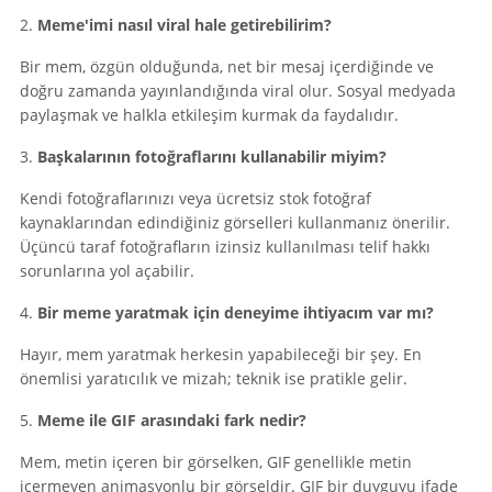
2.
Meme'imi nasıl viral hale getirebilirim?
Bir mem, özgün olduğunda, net bir mesaj içerdiğinde ve
doğru zamanda yayınlandığında viral olur. Sosyal medyada
paylaşmak ve halkla etkileşim kurmak da faydalıdır.
3.
Başkalarının fotoğraflarını kullanabilir miyim?
Kendi fotoğraflarınızı veya ücretsiz stok fotoğraf
kaynaklarından edindiğiniz görselleri kullanmanız önerilir.
Üçüncü taraf fotoğrafların izinsiz kullanılması telif hakkı
sorunlarına yol açabilir.
4.
Bir meme yaratmak için deneyime ihtiyacım var mı?
Hayır, mem yaratmak herkesin yapabileceği bir şey. En
önemlisi yaratıcılık ve mizah; teknik ise pratikle gelir.
5.
Meme ile GIF arasındaki fark nedir?
Mem, metin içeren bir görselken, GIF genellikle metin
içermeyen animasyonlu bir görseldir. GIF bir duyguyu ifade