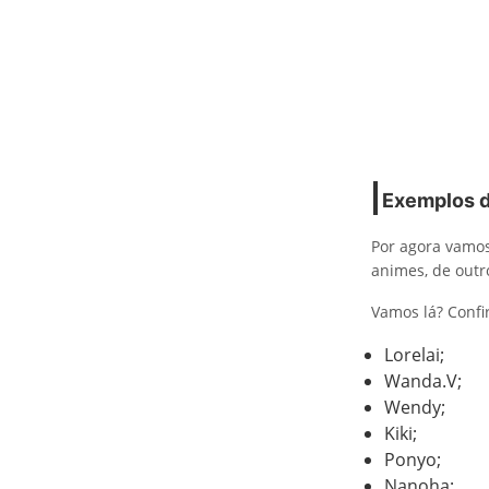
Exemplos d
Por agora vamos
animes, de outr
Vamos lá? Confir
Lorelai;
Wanda.V;
Wendy;
Kiki;
Ponyo;
Nanoha;