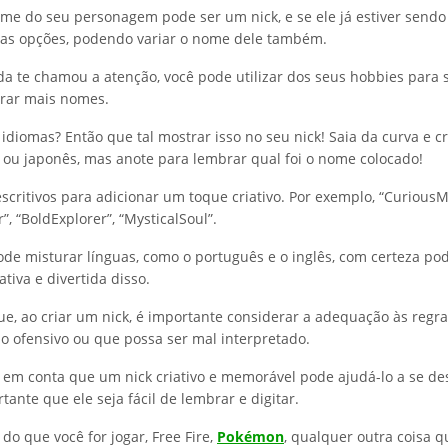
e do seu personagem pode ser um nick, e se ele já estiver sendo 
ras opções, podendo variar o nome dele também.
da te chamou a atenção, você pode utilizar dos seus hobbies para 
orar mais nomes.
 idiomas? Então que tal mostrar isso no seu nick! Saia da curva e 
no ou japonês, mas anote para lembrar qual foi o nome colocado!
scritivos para adicionar um toque criativo. Por exemplo, “CuriousM
, “BoldExplorer”, “MysticalSoul”.
e misturar línguas, como o português e o inglês, com certeza po
tiva e divertida disso.
e, ao criar um nick, é importante considerar a adequação às regr
do ofensivo ou que possa ser mal interpretado.
e em conta que um nick criativo e memorável pode ajudá-lo a se de
ante que ele seja fácil de lembrar e digitar.
do que você for jogar, Free Fire,
Pokémon
, qualquer outra coisa q