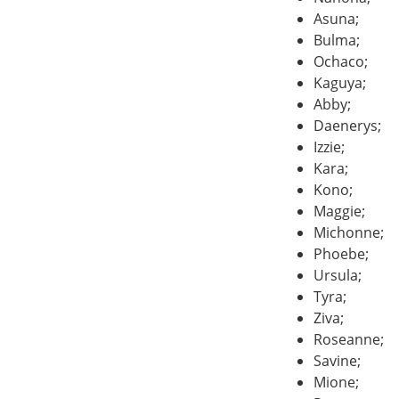
Asuna;
Bulma;
Ochaco;
Kaguya;
Abby;
Daenerys;
Izzie;
Kara;
Kono;
Maggie;
Michonne;
Phoebe;
Ursula;
Tyra;
Ziva;
Roseanne;
Savine;
Mione;