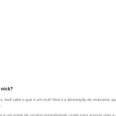
 nick?
s, você sabe o que é um nick? Nick é a abreviação de nickname, qu
.
e é um nome de usuário normalmente usado para acessar sites e 