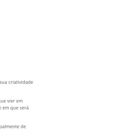
sua criatividade
que vier em
te em que será
cipalmente de