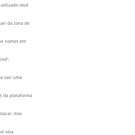
utilizado você
sair da zona de
crie nomes em
ind”,
de sair uma
as da plataforma
stacar, mas
ue seja,