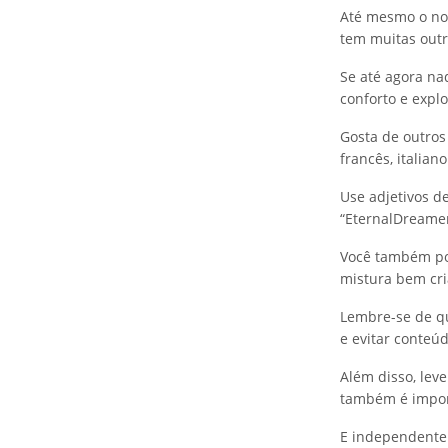
Até mesmo o nom
tem muitas out
Se até agora na
conforto e expl
Gosta de outros
francês, italia
Use adjetivos de
“EternalDreamer”
Você também pod
mistura bem cria
Lembre-se de qu
e evitar conteú
Além disso, lev
também é import
E independente 