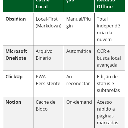
Local
Offline
Obsidian
Local-First
Manual/Plu
Total
(Markdown)
gin
independê
ncia da
nuvem
Microsoft
Arquivo
Automática
OCR e
OneNote
Binário
busca local
avançada
ClickUp
PWA
Ao
Edição de
Persistente
reconectar
status e
subtarefas
Notion
Cache de
On-demand
Acesso
Bloco
rápido a
páginas
marcadas