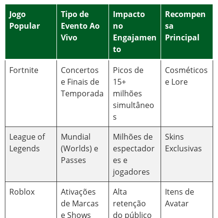
Jogo
Tipo de
Impacto
Recompen
Popular
Evento Ao
no
sa
Vivo
Engajamen
Principal
to
Fortnite
Concertos
Picos de
Cosméticos
e Finais de
15+
e Lore
Temporada
milhões
simultâneo
s
League of
Mundial
Milhões de
Skins
Legends
(Worlds) e
espectador
Exclusivas
Passes
es e
jogadores
Roblox
Ativações
Alta
Itens de
de Marcas
retenção
Avatar
e Shows
do público