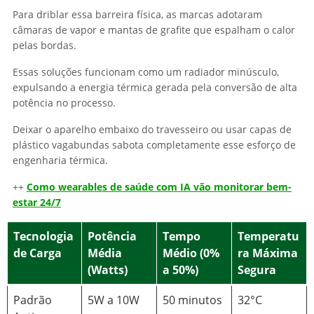
Para driblar essa barreira física, as marcas adotaram
câmaras de vapor e mantas de grafite que espalham o calor
pelas bordas.
Essas soluções funcionam como um radiador minúsculo,
expulsando a energia térmica gerada pela conversão de alta
potência no processo.
Deixar o aparelho embaixo do travesseiro ou usar capas de
plástico vagabundas sabota completamente esse esforço de
engenharia térmica.
++
Como wearables de saúde com IA vão monitorar bem-
estar 24/7
Tecnologia
Potência
Tempo
Temperatu
de Carga
Média
Médio (0%
ra Máxima
(Watts)
a 50%)
Segura
Padrão
5W a 10W
50 minutos
32°C