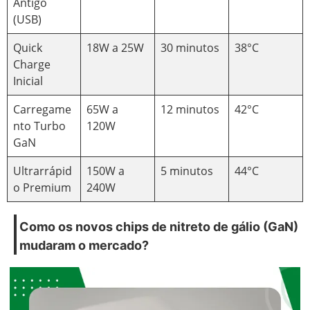
Antigo
(USB)
Quick
18W a 25W
30 minutos
38°C
Charge
Inicial
Carregame
65W a
12 minutos
42°C
nto Turbo
120W
GaN
Ultrarrápid
150W a
5 minutos
44°C
o Premium
240W
Como os novos chips de nitreto de gálio (GaN)
mudaram o mercado?