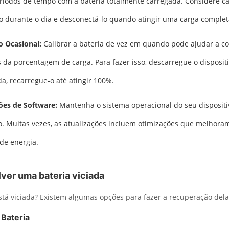
ríodos de tempo com a bateria totalmente carregada. Considere ca
vo durante o dia e desconectá-lo quando atingir uma carga complet
o Ocasional:
Calibrar a bateria de vez em quando pode ajudar a cor
s da porcentagem de carga. Para fazer isso, descarregue o dispositiv
a, recarregue-o até atingir 100%.
ões de Software:
Mantenha o sistema operacional do seu disposit
o. Muitas vezes, as atualizações incluem otimizações que melhoram
de energia.
ver uma bateria viciada
está viciada? Existem algumas opções para fazer a recuperação dela
 Bateria