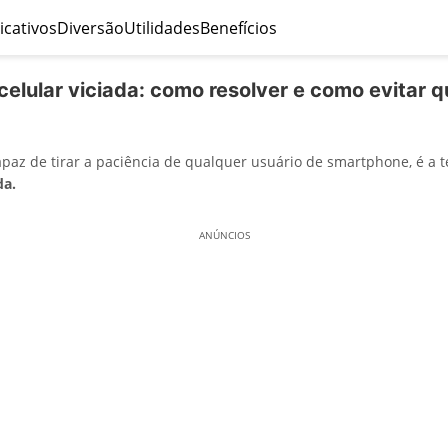
icativos
Diversão
Utilidades
Benefícios
celular viciada: como resolver e como evitar 
capaz de tirar a paciência de qualquer usuário de smartphone, é a
da.
ANÚNCIOS