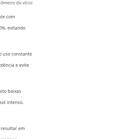
nômeno do vício:
nte com
0%, evitando
o uso constante
tência e evite
ito baixas
sol intenso,
 resultar em