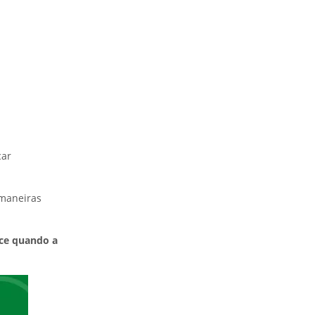
car
 maneiras
ce quando a