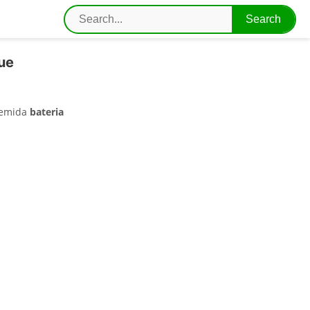
que
 temida
bateria