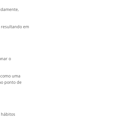
pidamente,
, resultando em
onar o
, como uma
ao ponto de
 hábitos