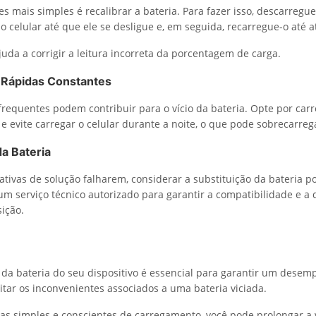
s mais simples é recalibrar a bateria. Para fazer isso, descarregue
 celular até que ele se desligue e, em seguida, recarregue-o até a
uda a corrigir a leitura incorreta da porcentagem de carga.
s Rápidas Constantes
frequentes podem contribuir para o vício da bateria. Opte por car
e evite carregar o celular durante a noite, o que pode sobrecarrega
da Bateria
tativas de solução falharem, considerar a substituição da bateria p
um serviço técnico autorizado para garantir a compatibilidade e a
sição.
da bateria do seu dispositivo é essencial para garantir um dese
itar os inconvenientes associados a uma bateria viciada.
cas simples e conscientes de carregamento, você pode prolongar a v