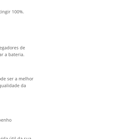
tingir 100%.
regadores de
r a bateria.
ode ser a melhor
 qualidade da
mpenho
ida útil da sua