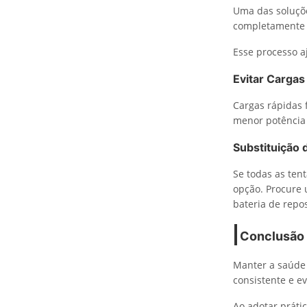
Uma das soluçõe
completamente o
Esse processo aj
Evitar Carga
Cargas rápidas 
menor potência 
Substituição 
Se todas as ten
opção. Procure 
bateria de repo
Conclusão
Manter a saúde 
consistente e ev
Ao adotar práti