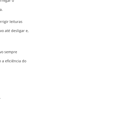
rregar o
a.
rigir leituras
o até desligar e,
ivo sempre
 a eficiência do
.