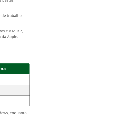
 pastas,
 de trabalho
tos e o Music,
 da Apple.
oma
ndows, enquanto