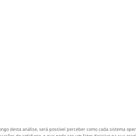
longo desta análise, será possível perceber como cada sistema oper
uações do cotidiano, o que pode ser um fator decisivo na sua esco