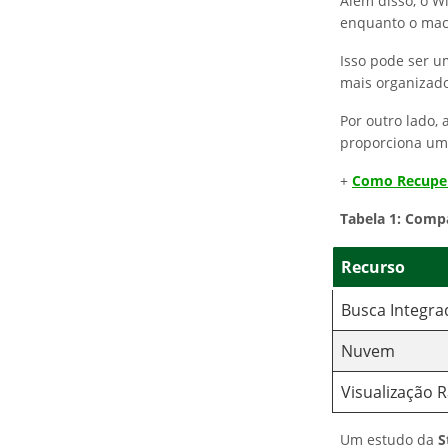
Além disso, o W
enquanto o macO
Isso pode ser u
mais organizado
Por outro lado, 
proporciona uma
+
Como Recuper
Tabela 1: Comp
Recurso
Busca Integra
Nuvem
Visualização 
Um estudo da
S