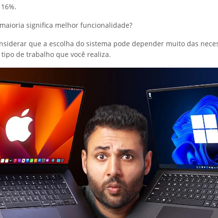
 16%.
maioria significa melhor funcionalidade?
nsiderar que a escolha do sistema pode depender muito das nece
 tipo de trabalho que você realiza.