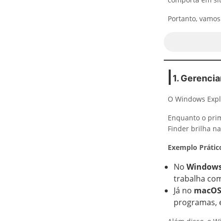
Portanto, vamos
1. Gerenci
O Windows Explo
Enquanto o prim
Finder brilha na
Exemplo Prátic
No
Windows
trabalha co
Já no
macO
programas,