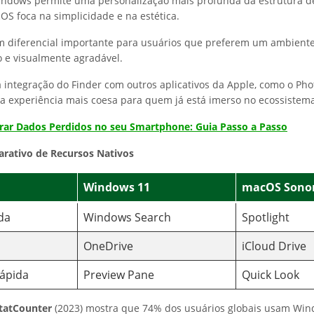
indows permite uma personalização mais profunda da estrutura de
S foca na simplicidade e na estética.
m diferencial importante para usuários que preferem um ambiente
 e visualmente agradável.
a integração do Finder com outros aplicativos da Apple, como o Pho
 experiência mais coesa para quem já está imerso no ecossistema
ar Dados Perdidos no seu Smartphone: Guia Passo a Passo
arativo de Recursos Nativos
Windows 11
macOS Son
da
Windows Search
Spotlight
OneDrive
iCloud Drive
Rápida
Preview Pane
Quick Look
tatCounter
(2023) mostra que 74% dos usuários globais usam Wi