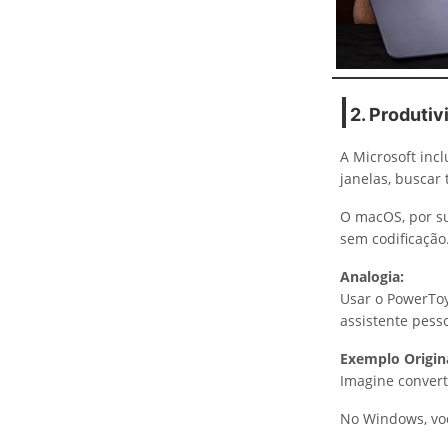
2. Produti
A Microsoft incl
janelas, buscar
O macOS, por su
sem codificação
Analogia:
Usar o PowerToy
assistente pesso
Exemplo Origina
Imagine conver
No Windows, voc