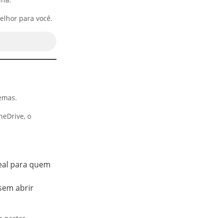
elhor para você.
emas.
neDrive, o
ideal para quem
sem abrir