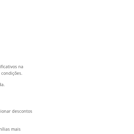
ficativos na
 condições.
da.
ionar descontos
mílias mais