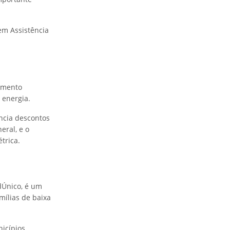
em Assistência
vimento
 energia.
ncia descontos
eral, e o
trica.
dÚnico, é um
mílias de baixa
icípios.