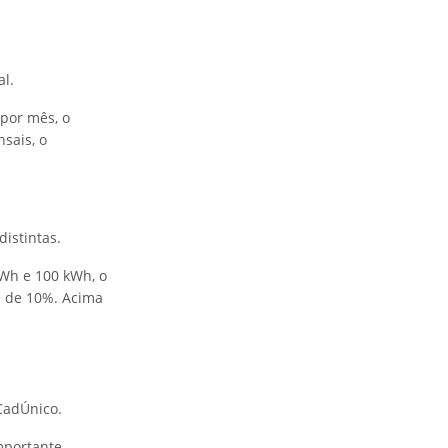
l.
por mês, o
sais, o
istintas.
Wh e 100 kWh, o
é de 10%. Acima
 CadÚnico.
importante