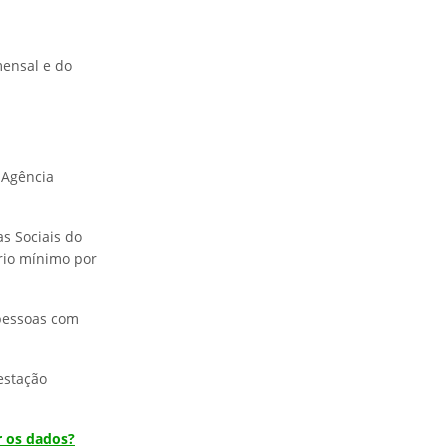
ensal e do
 Agência
as Sociais do
rio mínimo por
 pessoas com
estação
r os dados?