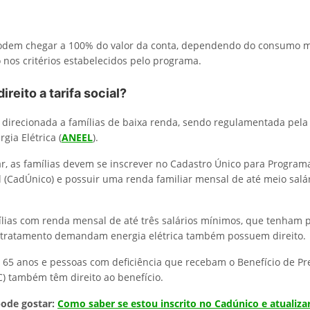
odem chegar a 100% do valor da conta, dependendo do consumo m
os critérios estabelecidos pelo programa.
reito a tarifa social?
 é direcionada a famílias de baixa renda, sendo regulamentada pela
gia Elétrica (
ANEEL
).
car, as famílias devem se inscrever no Cadastro Único para Program
 (CadÚnico) e possuir uma renda familiar mensal de até meio salá
ílias com renda mensal de até três salários mínimos, que tenham
o tratamento demandam energia elétrica também possuem direito.
 65 anos e pessoas com deficiência que recebam o Benefício de Pr
) também têm direito ao benefício.
ode gostar:
Como saber se estou inscrito no Cadúnico e atualiza