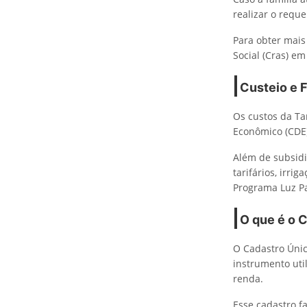
realizar o requ
Para obter mais
Social (Cras) em
Custeio e 
Os custos da Ta
Econômico (CDE)
Além de subsidi
tarifários, irri
Programa Luz Pa
O que é o 
O Cadastro Únic
instrumento uti
renda.
Esse cadastro f