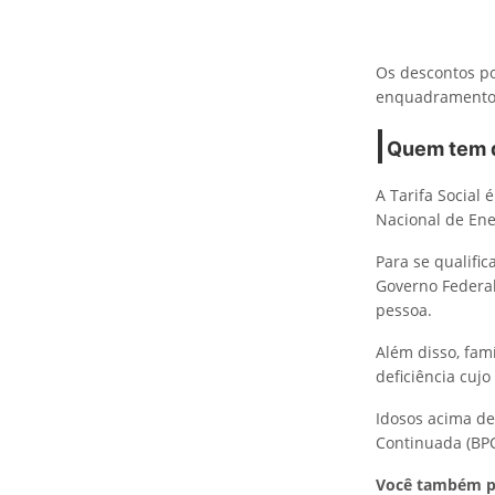
Os descontos p
enquadramento n
Quem tem di
A Tarifa Social
Nacional de Ener
Para se qualifi
Governo Federal
pessoa.
Além disso, fam
deficiência cuj
Idosos acima de
Continuada (BPC
Você também p