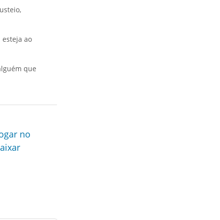
usteio,
 esteja ao
alguém que
jogar no
aixar