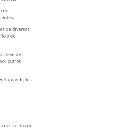
ão de
ientes.
ios de diversos
fício de
or meio de
 por outros
renda, condições
o dos custos de