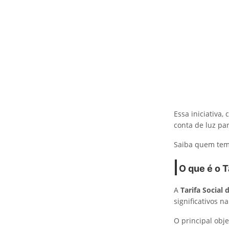
Essa iniciativa,
conta de luz p
Saiba quem tem d
O que é o T
A
Tarifa Social 
significativos 
O principal obje