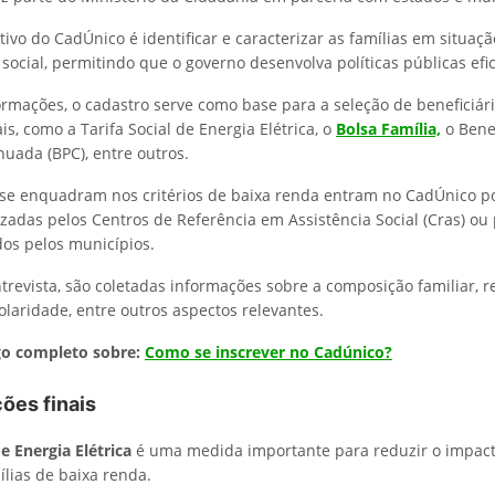
tivo do CadÚnico é identificar e caracterizar as famílias em situaç
social, permitindo que o governo desenvolva políticas públicas efic
formações, o cadastro serve como base para a seleção de beneficiár
s, como a Tarifa Social de Energia Elétrica, o
Bolsa Família,
o Bene
nuada (BPC), entre outros.
 se enquadram nos critérios de baixa renda entram no CadÚnico p
izadas pelos Centros de Referência em Assistência Social (Cras) ou
os pelos municípios.
trevista, são coletadas informações sobre a composição familiar, 
olaridade, entre outros aspectos relevantes.
go completo sobre:
Como se inscrever no Cadúnico?
ões finais
de Energia Elétrica
é uma medida importante para reduzir o impact
ílias de baixa renda.