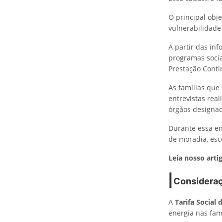
O principal obje
vulnerabilidade 
A partir das in
programas sociai
Prestação Conti
As famílias que
entrevistas real
órgãos designad
Durante essa en
de moradia, esc
Leia nosso arti
Consideraç
A
Tarifa Social 
energia nas fam