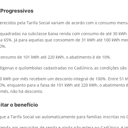
Progressivos
erecidos pela Tarifa Social variam de acordo com o consumo mensa
nquadradas na subclasse baixa renda com consumo de até 30 kWh 
 a 65%. Já para aquelas que consomem de 31 kWh até 100 kWh men
40%.
 consumo de 101 kWh até 220 kWh, o abatimento é de 10%.
ndígenas e quilombolas cadastradas no CadÚnico, as condições são d
0 kWh por mês recebem um desconto integral de 100%. Entre 51 k
0%, enquanto para a faixa de 101 kWh até 220 kWh, o abatimento 
mês, não há desconto.
tar o benefício
que a Tarifa Social vai automaticamente para famílias inscritas no
atenda aos requisitos de renda e ainda não esteja no CadÚnico, é 