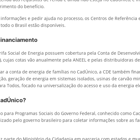
erimento do benefício.
 informações e pedir ajuda no processo, os Centros de Referência 
 todo o Brasil estão disponíveis.
Financiamento
rifa Social de Energia possuem cobertura pela Conta de Desenvol
, cujas cotas vão anualmente pela ANEEL e pelas distribuidoras de
ar a conta de energia de famílias no CadÚnico, a CDE também fina
gação, geração de energia em sistemas isolados, usinas de carvão min
ra Todos, focado na universalização do acesso e uso da energia elé
CadÚnico?
o para Programas Sociais do Governo Federal, conhecido como Ca
lizado pelo governo brasileiro para coletar informações sobre as fa
az parte do Ministério da Cidadania em parceria com estados e mun