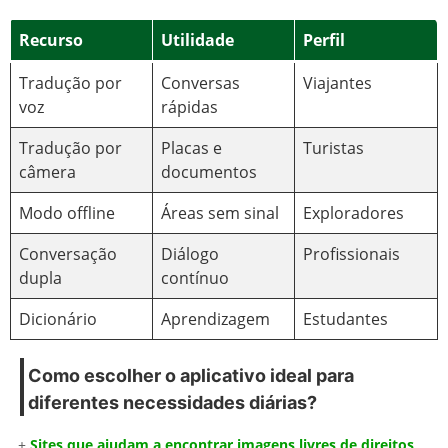
Recurso
Utilidade
Perfil
Tradução por
Conversas
Viajantes
voz
rápidas
Tradução por
Placas e
Turistas
câmera
documentos
Modo offline
Áreas sem sinal
Exploradores
Conversação
Diálogo
Profissionais
dupla
contínuo
Dicionário
Aprendizagem
Estudantes
Como escolher o aplicativo ideal para
diferentes necessidades diárias?
+
Sites que ajudam a encontrar imagens livres de direitos