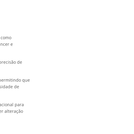
s como
âncer e
precisão de
 permitindo que
sidade de
acional para
r alteração