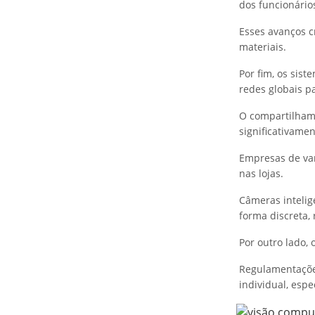
dos funcionário
Esses avanços c
materiais.
Por fim, os sis
redes globais p
O compartilhame
significativame
Empresas de va
nas lojas.
Câmeras intelig
forma discreta,
Por outro lado,
Regulamentações
individual, esp