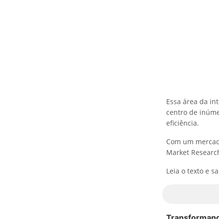
Essa área da int
centro de inúm
eficiência.
Com um mercado 
Market Research
Leia o texto e s
Transformando