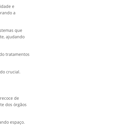
idade e
orando a
sistemas que
te, ajudando
ndo tratamentos
do crucial.
recoce de
rte dos órgãos
hando espaço.