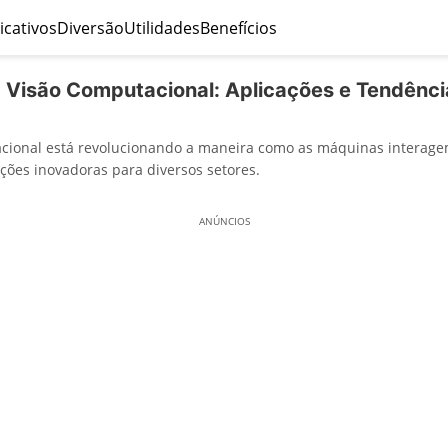
icativos
Diversão
Utilidades
Benefícios
 Visão Computacional: Aplicações e Tendênci
acional está revolucionando a maneira como as máquinas interag
ções inovadoras para diversos setores.
ANÚNCIOS