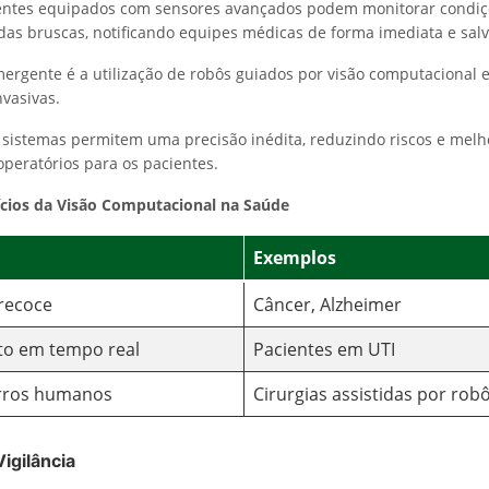
igentes equipados com sensores avançados podem monitorar condi
das bruscas, notificando equipes médicas de forma imediata e sal
rgente é a utilização de robôs guiados por visão computacional e
vasivas.
s sistemas permitem uma precisão inédita, reduzindo riscos e mel
operatórios para os pacientes.
ícios da Visão Computacional na Saúde
Exemplos
recoce
Câncer, Alzheimer
o em tempo real
Pacientes em UTI
rros humanos
Cirurgias assistidas por rob
igilância