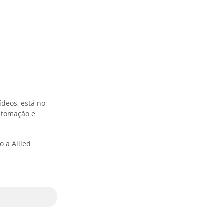
ídeos, está no
utomação e
 a Allied