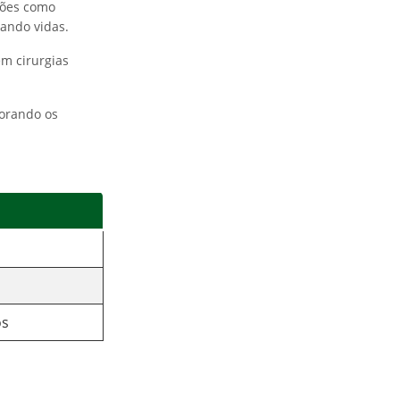
ções como
vando vidas.
m cirurgias
horando os
ôs