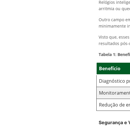
Relógios intel
arritmia ou que
Outro campo eme
minimamente in
Visto que, esse
resultados pós-
Tabela 1: Benef
Benefício
Diagnóstico p
Monitorament
Redução de e
Segurança e V