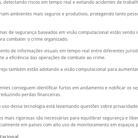
s, detectando riscos em tempo real e evitando acidentes de trabalh
riam ambientes mais seguros e produtivos, protegendo tanto pes
temas de segurança baseados em visão computacional estão sendo 
ara combater o crime organizado.
nto de informações visuais em tempo real entre diferentes juris
nte a eficiência das operações de combate ao crime.
rejo também estão adotando a visão computacional para aumenta
entes conseguem identificar furtos em andamento e notificar os s
 reduzindo perdas financeiras.
 o uso dessa tecnologia está levantando questões sobre privacidade
 mais rigorosas são necessárias para equilibrar segurança e lib
ecialmente em países com alto uso de monitoramento em espaços p