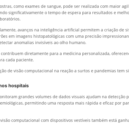
ostras, como exames de sangue, pode ser realizada com maior agil
indo significativamente o tempo de espera para resultados e melh
aboratórios.
lamente, avanços na inteligência artificial permitem a criação de 
rões em imagens histopatológicas com uma precisão impressionan
detectar anomalias invisíveis ao olho humano.
 contribuem diretamente para a medicina personalizada, oferece
ara cada paciente.
zação de visão computacional na reação a surtos e pandemias tem si
os hospitais
onitoram grandes volumes de dados visuais ajudam na detecção p
emiológicas, permitindo uma resposta mais rápida e eficaz por pa
 visão computacional com dispositivos vestíveis também está gan