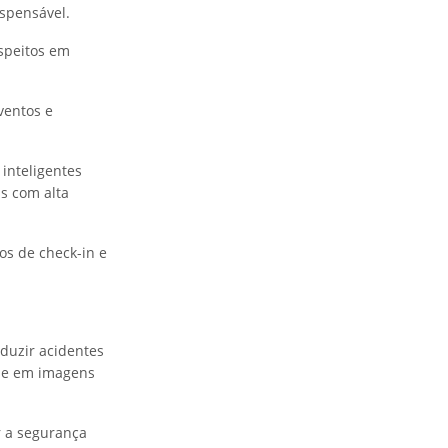
spensável.
speitos em
ventos e
inteligentes
s com alta
s de check-in e
eduzir acidentes
ase em imagens
r a segurança