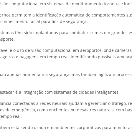
 visão computacional em sistemas de monitoramento tornou-se indi
ernos permitem a identificação automática de comportamentos su
econhecimento facial para fins de segurança.
 sistemas têm sido implantados para combater crimes em grandes e
nsporte.
vel é o uso de visão computacional em aeroportos, onde câmeras 
geiros e bagagens em tempo real, identificando possíveis ameaça
 não apenas aumentam a segurança, mas também agilizam processo
estacar é a integração com sistemas de cidades inteligentes.
lância conectadas a redes neurais ajudam a gerenciar o tráfego, r
ões de emergência, como enchentes ou desastres naturais, com b
tempo real.
ambém está sendo usada em ambientes corporativos para monitora