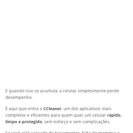
E quando isso se acumula, o celular simplesmente perde
desempenho.
É aqui que entra o
CCleaner
, um dos aplicativos mais
completos e eficientes para quem quer um celular
rápido,
limpo e protegido
, sem esforço e sem complicações.
Se você está cansado de travamentos, falta de memória e