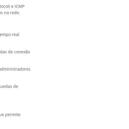
ocol) e ICMP
os na rede.
tempo real
edas de conexão
 administradores
 quedas de
ue permite