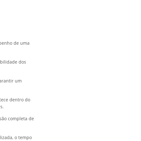
empenho de uma
bilidade dos
garantir um
tece dentro do
s.
isão completa de
lizada, o tempo