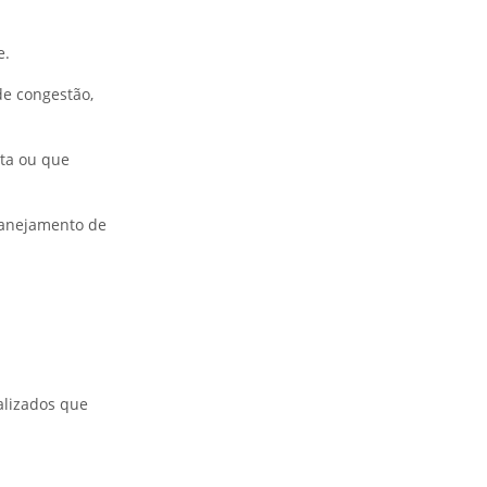
e.
e congestão,
nta ou que
lanejamento de
alizados que