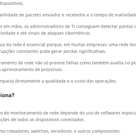
ispositivos.
ntidade de pacotes enviados e recebidos e o tempo de inatividad
s em mãos, os administradores de TI conseguem detectar pontos d
ividade e até sinais de ataques cibernéticos.
nua da rede é essencial porque, em muitas empresas, uma rede le
rupções constantes pode gerar perdas significativas.
ramento de rede não só previne falhas como também auxilia no p
o aprimoramento de processos.
impacta diretamente a qualidade e o custo das operações.
iona?
o do monitoramento de rede depende do uso de softwares especi
ções de todos os dispositivos conectados.
mo roteadores, switches, servidores, e outros componentes.