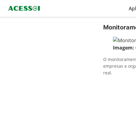
Apl
Monitorame
Imagem:
O monitorament
empresas e org
real.