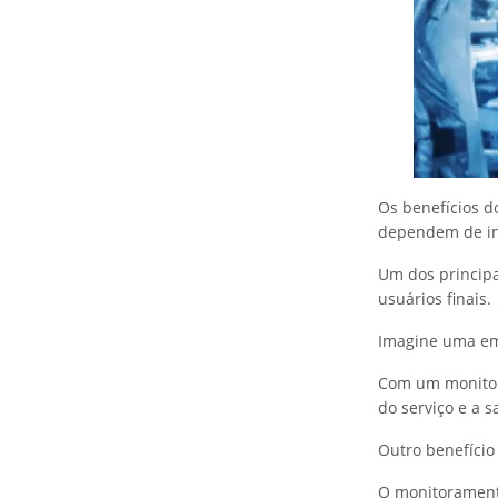
Os benefícios 
dependem de inf
Um dos principa
usuários finais.
Imagine uma em
Com um monitora
do serviço e a s
Outro benefício
O monitoramento