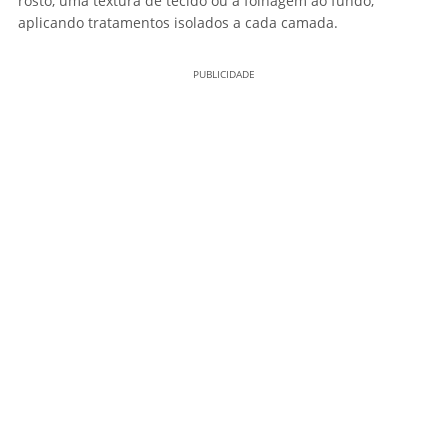
rosto, uma textura de tecido ou a folhagem ao fundo,
aplicando tratamentos isolados a cada camada.
PUBLICIDADE