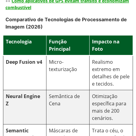
++
Como aplicativos de GPS evitam trânsito e economizam
combustível
Comparativo de Tecnologias de Processamento de
Imagem (2026)
Tecnologia
Função
Impacto na
Principal
Foto
Deep Fusion v4
Micro-
Realismo
texturização
extremo em
detalhes de pele
e tecidos.
Neural Engine
Semântica de
Otimização
Z
Cena
específica para
mais de 200
cenários.
Semantic
Máscaras de
Trata o céu, o