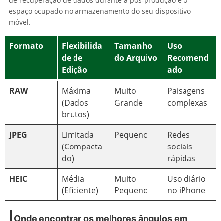
de recuperação de dados durante a pós-produção e o
espaço ocupado no armazenamento do seu dispositivo
móvel.
Formato
Flexibilida
Tamanho
Uso
de de
do Arquivo
Recomend
Edição
ado
RAW
Máxima
Muito
Paisagens
(Dados
Grande
complexas
brutos)
JPEG
Limitada
Pequeno
Redes
(Compacta
sociais
do)
rápidas
HEIC
Média
Muito
Uso diário
(Eficiente)
Pequeno
no iPhone
Onde encontrar os melhores ângulos em