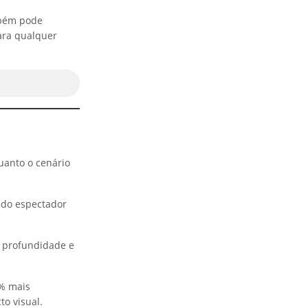
mbém pode
ara qualquer
uanto o cenário
r do espectador
ia profundidade e
% mais
o visual.