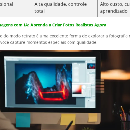
sional
Alta qualidade, controle
Alto custo, c
total
aprendizado
agens com IA: Aprenda a Criar Fotos Realistas Agora
o do modo retrato é uma excelente forma de explorar a fotografia n
 você capture momentos especiais com qualidade.