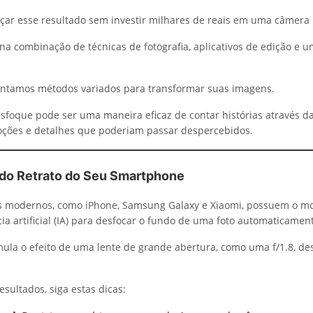
ar esse resultado sem investir milhares de reais em uma câmera p
 na combinação de técnicas de fotografia, aplicativos de edição e 
entamos métodos variados para transformar suas imagens.
esfoque pode ser uma maneira eficaz de contar histórias através da
ções e detalhes que poderiam passar despercebidos.
odo Retrato do Seu Smartphone
 modernos, como iPhone, Samsung Galaxy e Xiaomi, possuem o mo
ncia artificial (IA) para desfocar o fundo de uma foto automaticamen
mula o efeito de uma lente de grande abertura, como uma f/1.8, de
sultados, siga estas dicas: