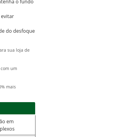
ntenha o fundo
 evitar
ade do desfoque
ra sua loja de
, com um
40% mais
são em
plexos