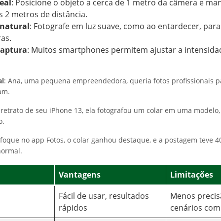
eal
: Posicione o objeto a cerca de 1 metro da câmera e ma
 2 metros de distância.
natural
: Fotografe em luz suave, como ao entardecer, para
as.
captura
: Muitos smartphones permitem ajustar a intensid
al
: Ana, uma pequena empreendedora, queria fotos profissionais pa
am.
etrato de seu iPhone 13, ela fotografou um colar em uma modelo
o.
foque no app Fotos, o colar ganhou destaque, e a postagem teve 
normal.
Vantagens
Limitações
Fácil de usar, resultados
Menos preci
rápidos
cenários com