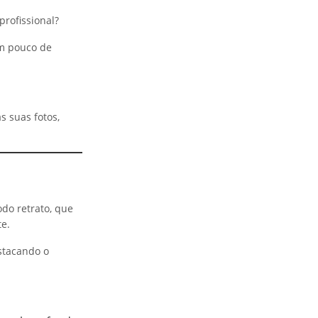
rofissional?
um pouco de
s suas fotos,
do retrato, que
te.
stacando o