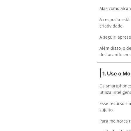
Mas como alcanç
A resposta está
criatividade.
A seguir, apres
Além disso, o d
destacando emo
1. Use o M
Os smartphones
utiliza inteligê
Esse recurso si
sujeito.
Para melhores re