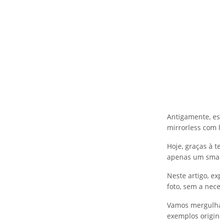
Antigamente, es
mirrorless com l
Hoje, graças à t
apenas um smar
Neste artigo, e
foto, sem a nec
Vamos mergulhar
exemplos origin