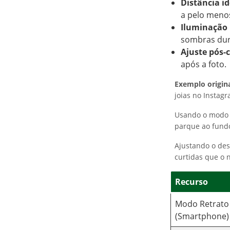
Distância id
a pelo menos
Iluminação 
sombras dur
Ajuste pós-
após a foto.
Exemplo origin
joias no Instagr
Usando o modo r
parque ao fund
Ajustando o des
curtidas que o 
Recurso
Modo Retrato
(Smartphone)