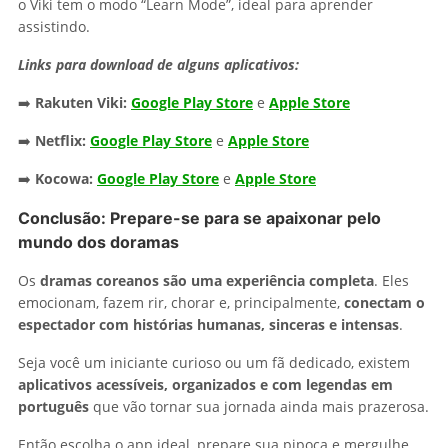
o Viki tem o modo “Learn Mode”, ideal para aprender
assistindo.
Links para download de alguns aplicativos:
➡️
Rakuten Viki:
Google Play Store
e
Apple Store
➡️
Netflix:
Google Play Store
e
Apple Store
➡️
Kocowa:
Google Play Store
e
Apple Store
Conclusão: Prepare-se para se apaixonar pelo
mundo dos doramas
Os
dramas coreanos são uma experiência completa
. Eles
emocionam, fazem rir, chorar e, principalmente,
conectam o
espectador com histórias humanas, sinceras e intensas
.
Seja você um iniciante curioso ou um fã dedicado, existem
aplicativos acessíveis, organizados e com legendas em
português
que vão tornar sua jornada ainda mais prazerosa.
Então escolha o app ideal, prepare sua pipoca e mergulhe