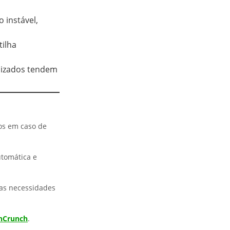
 instável,
tilha
lizados tendem
eos em caso de
utomática e
uas necessidades
hCrunch
.