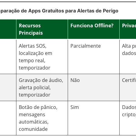
paração de Apps Gratuitos para Alertas de Perigo
Recursos
Funciona Offline?
Priva
Principais
Alertas SOS,
Parcialmente
Alta 
localização em
dado
tempo real,
temporizador
Gravação de áudio,
Não
Certi
alerta policial,
temporizador
Botão de pânico,
Sim
Dado
mensagens
cript
automáticas,
comunidade