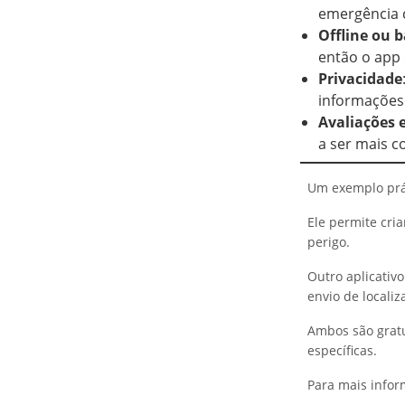
emergência 
Offline ou 
então o app
Privacidade
informações
Avaliações 
a ser mais co
Um exemplo prá
Ele permite cri
perigo.
Outro aplicativo
envio de locali
Ambos são gratu
específicas.
Para mais infor