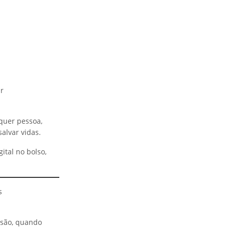
r
quer pessoa,
alvar vidas.
ital no bolso,
s
nsão, quando