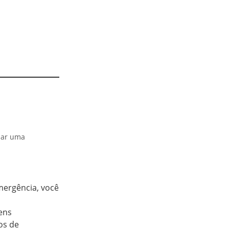
onar uma
emergência, você
ens
os de