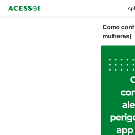
Apl
Como confi
mulheres)