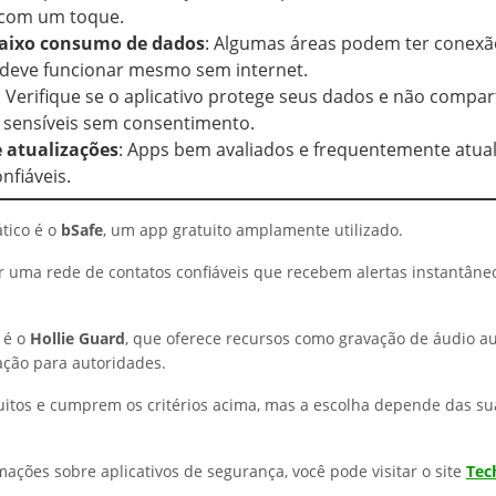
com um toque.
baixo consumo de dados
: Algumas áreas podem ter conexão
 deve funcionar mesmo sem internet.
: Verifique se o aplicativo protege seus dados e não compar
 sensíveis sem consentimento.
e atualizações
: Apps bem avaliados e frequentemente atua
nfiáveis.
tico é o
bSafe
, um app gratuito amplamente utilizado.
ar uma rede de contatos confiáveis que recebem alertas instantân
 é o
Hollie Guard
, que oferece recursos como gravação de áudio a
zação para autoridades.
itos e cumprem os critérios acima, mas a escolha depende das s
mações sobre aplicativos de segurança, você pode visitar o site
Tec