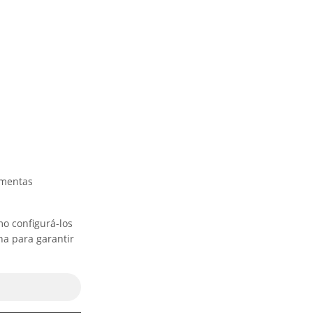
amentas
mo configurá-los
na para garantir