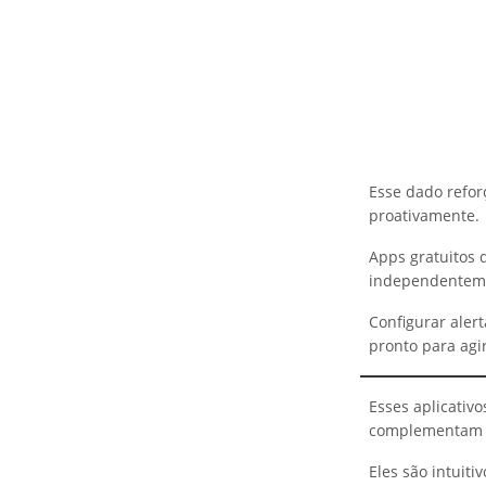
Esse dado refo
proativamente.
Apps gratuitos 
independentemen
Configurar aler
pronto para agi
Esses aplicativ
complementam a
Eles são intuit