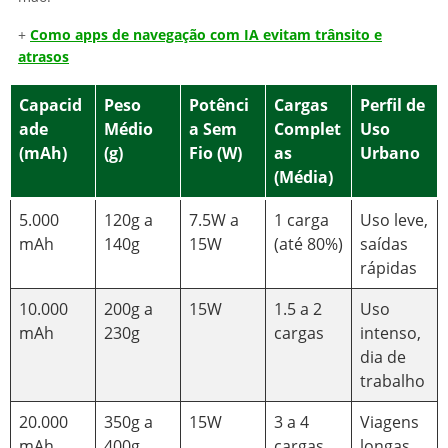
+
Como apps de navegação com IA evitam trânsito e
atrasos
Capacid
Peso
Potênci
Cargas
Perfil de
ade
Médio
a Sem
Complet
Uso
(mAh)
(g)
Fio (W)
as
Urbano
(Média)
5.000
120g a
7.5W a
1 carga
Uso leve,
mAh
140g
15W
(até 80%)
saídas
rápidas
10.000
200g a
15W
1.5 a 2
Uso
mAh
230g
cargas
intenso,
dia de
trabalho
20.000
350g a
15W
3 a 4
Viagens
mAh
400g
cargas
longas,