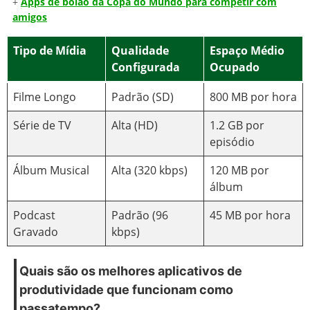
+
Apps de bolão da Copa do Mundo para competir com
amigos
Tipo de Mídia
Qualidade
Espaço Médio
Configurada
Ocupado
Filme Longo
Padrão (SD)
800 MB por hora
Série de TV
Alta (HD)
1.2 GB por
episódio
Álbum Musical
Alta (320 kbps)
120 MB por
álbum
Podcast
Padrão (96
45 MB por hora
Gravado
kbps)
Quais são os melhores aplicativos de
produtividade que funcionam como
passatempo?