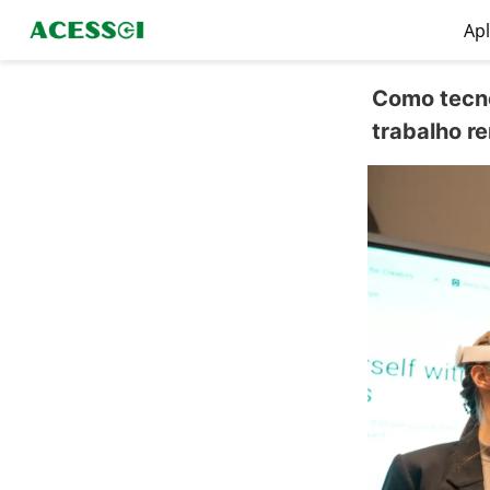
Apl
Como tecno
trabalho r