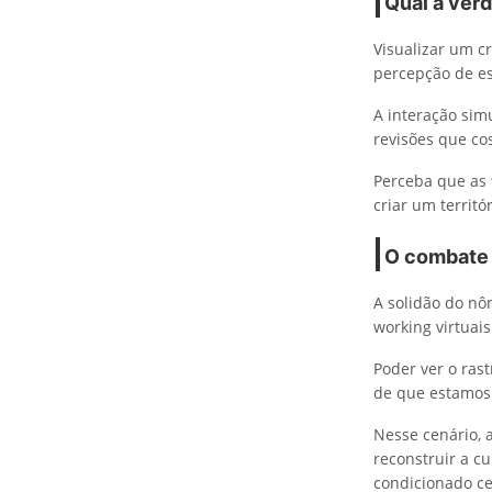
Qual a ver
Visualizar um 
percepção de es
A interação sim
revisões que co
Perceba que as
criar um territó
O combate 
A solidão do nô
working virtuai
Poder ver o rast
de que estamos
Nesse cenário, 
reconstruir a c
condicionado ce