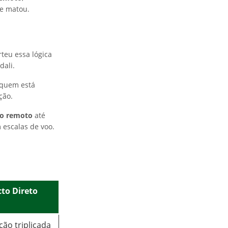
te matou.
rteu essa lógica
dali.
 quem está
ção.
ho remoto
até
 escalas de voo.
to Direto
ção triplicada