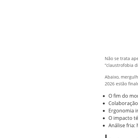
Não se trata ap
“claustrofobia 
Abaixo, mergulh
2026 estão fina
O fim do mon
Colaboração
Ergonomia in
O impacto t
Análise fria: