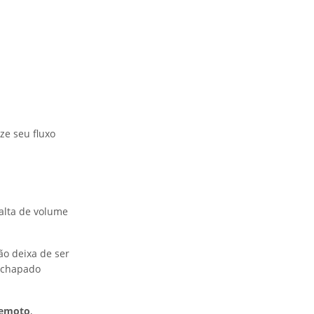
ze seu fluxo
alta de volume
ão deixa de ser
l chapado
remoto
,