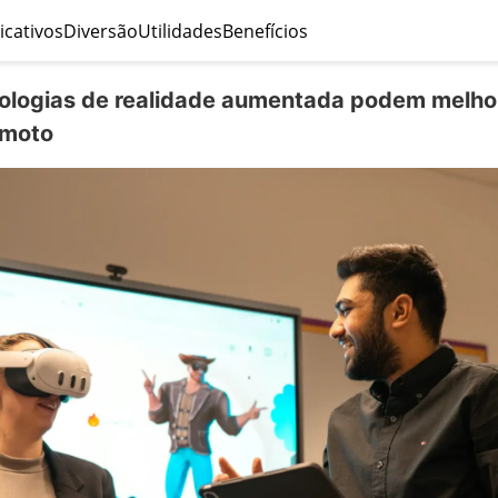
icativos
Diversão
Utilidades
Benefícios
logias de realidade aumentada podem melho
emoto