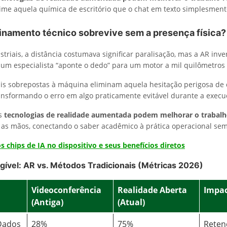
ime aquela química de escritório que o chat em texto simplesmen
inamento técnico sobrevive sem a presença física?
triais, a distância costumava significar paralisação, mas a AR inve
 um especialista “aponte o dedo” para um motor a mil quilômetros 
ais sobrepostas à máquina eliminam aquela hesitação perigosa de
nsformando o erro em algo praticamente evitável durante a execu
as
tecnologias de realidade aumentada podem melhorar o trabal
as mãos, conectando o saber acadêmico à prática operacional sem
s chips de IA no dispositivo e seus benefícios diretos
ngível: AR vs. Métodos Tradicionais (Métricas 2026)
Videoconferência
Realidade Aberta
Impac
(Antiga)
(Atual)
Dados
28%
75%
Reten