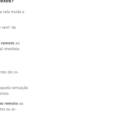
lexos?
a sala muda a
e vem” de
o remoto
ao
al imediata.
tes de co-
, aquela sensação
intos.
lho remoto
ao
eto ou ar-