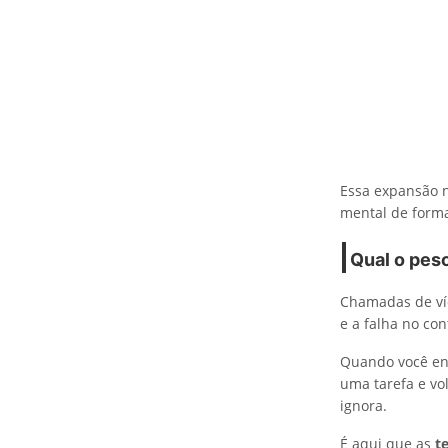
Essa expansão nã
mental de form
Qual o peso
Chamadas de víd
e a falha no co
Quando você enx
uma tarefa e vo
ignora.
É aqui que as
t