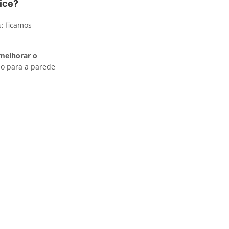
ice?
s; ficamos
melhorar o
io para a parede