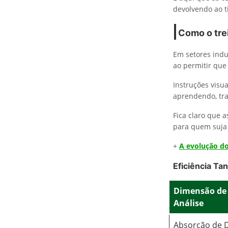
devolvendo ao t
Como o tre
Em setores indus
ao permitir que
Instruções visu
aprendendo, tra
Fica claro que 
para quem suja 
+
A evolução do
Eficiência Ta
Dimensão de
Análise
Absorção de 