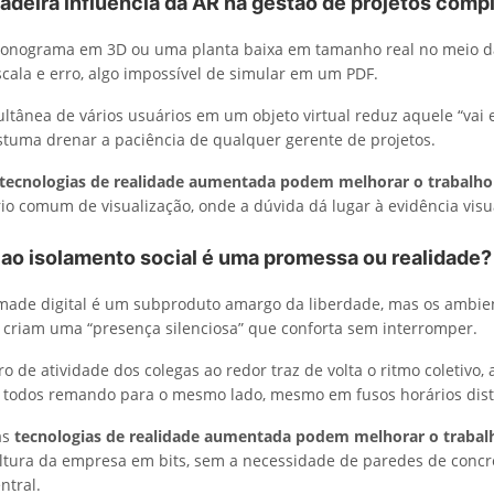
dadeira influência da AR na gestão de projetos comp
cronograma em 3D ou uma planta baixa em tamanho real no meio d
cala e erro, algo impossível de simular em um PDF.
ultânea de vários usuários em um objeto virtual reduz aquele “vai 
stuma drenar a paciência de qualquer gerente de projetos.
tecnologias de realidade aumentada podem melhorar o trabalh
rio comum de visualização, onde a dúvida dá lugar à evidência visu
ao isolamento social é uma promessa ou realidade?
made digital é um subproduto amargo da liberdade, mas os ambien
s criam uma “presença silenciosa” que conforta sem interromper.
ro de atividade dos colegas ao redor traz de volta o ritmo coletivo
 todos remando para o mesmo lado, mesmo em fusos horários dist
as
tecnologias de realidade aumentada podem melhorar o traba
ultura da empresa em bits, sem a necessidade de paredes de concr
ntral.