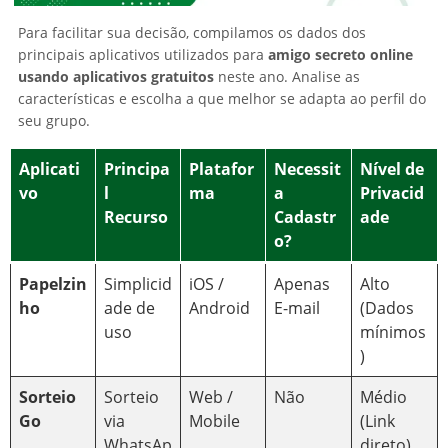
Para facilitar sua decisão, compilamos os dados dos
principais aplicativos utilizados para
amigo secreto online
usando aplicativos gratuitos
neste ano. Analise as
características e escolha a que melhor se adapta ao perfil do
seu grupo.
Aplicati
Principa
Platafor
Necessit
Nível de
vo
l
ma
a
Privacid
Recurso
Cadastr
ade
o?
Papelzin
Simplicid
iOS /
Apenas
Alto
ho
ade de
Android
E-mail
(Dados
uso
mínimos
)
Sorteio
Sorteio
Web /
Não
Médio
Go
via
Mobile
(Link
WhatsAp
direto)