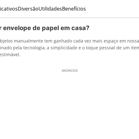
icativos
Diversão
Utilidades
Benefícios
 envelope de papel em casa?
r objetos manualmente tem ganhado cada vez mais espaço em noss
do pela tecnologia, a simplicidade e o toque pessoal de um item
estimável.
ANÚNCIOS