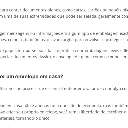
para conter documentos planos, como cartas, cartões ou papéis ofic
m uma de suas extremidades que pode ser selada, geralmente c
eger mensagens ou informações em algum tipo de embalagem exist
ações, como os babilônios, usavam argila para envolver e proteger 
 papel, tornou-se mais fácil e prático criar embalagens leves e fle
nsportar documentos. Assim, o envelope de papel como o conhece
zer um envelope em casa?
harmos no processo, é essencial entender o valor de criar algo co
ope em casa não é apenas uma questão de economia, mas também
Ao criar seu próprio envelope, você tem a liberdade de escolher o 
teriais, tornando-o único.