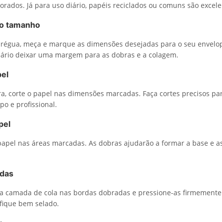
corados. Já para uso diário, papéis reciclados ou comuns são excel
 o tamanho
 régua, meça e marque as dimensões desejadas para o seu envelo
ário deixar uma margem para as dobras e a colagem.
pel
a, corte o papel nas dimensões marcadas. Faça cortes precisos pa
o e profissional.
pel
papel nas áreas marcadas. As dobras ajudarão a formar a base e as
rdas
a camada de cola nas bordas dobradas e pressione-as firmemente.
fique bem selado.