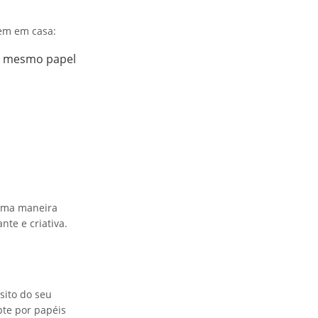
tem em casa:
té mesmo papel
 uma maneira
te e criativa.
sito do seu
pte por papéis