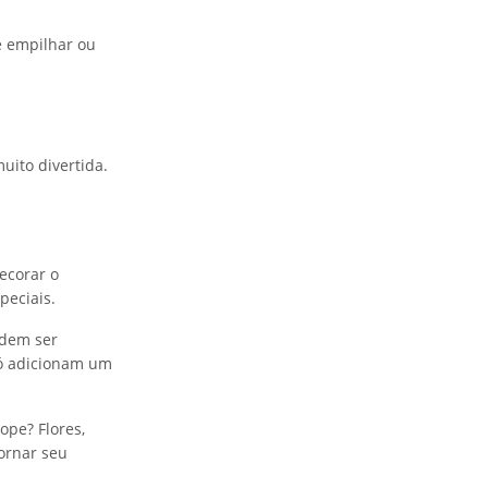
e empilhar ou
uito divertida.
ecorar o
peciais.
odem ser
só adicionam um
ope? Flores,
ornar seu