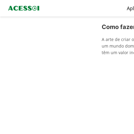
Apl
Como fazer
A arte de cria
um mundo domina
têm um valor in