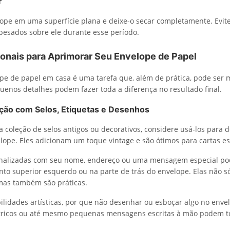
r
ope em uma superfície plana e deixe-o secar completamente. Evit
 pesados sobre ele durante esse período.
ionais para Aprimorar Seu Envelope de Papel
pe de papel em casa é uma tarefa que, além de prática, pode ser m
uenos detalhes podem fazer toda a diferença no resultado final.
ação com Selos, Etiquetas e Desenhos
 coleção de selos antigos ou decorativos, considere usá-los para d
elope. Eles adicionam um toque vintage e são ótimos para cartas es
onalizadas com seu nome, endereço ou uma mensagem especial p
nto superior esquerdo ou na parte de trás do envelope. Elas não 
mas também são práticas.
ilidades artísticas, por que não desenhar ou esboçar algo no envel
ricos ou até mesmo pequenas mensagens escritas à mão podem t