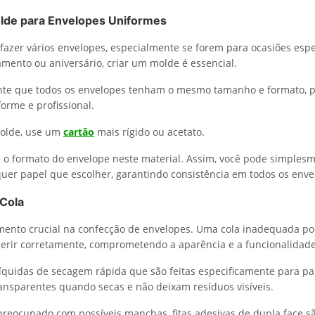
olde para Envelopes Uniformes
 fazer vários envelopes, especialmente se forem para ocasiões esp
amento ou aniversário, criar um molde é essencial.
te que todos os envelopes tenham o mesmo tamanho e formato, 
orme e profissional.
molde, use um
cartão
mais rígido ou acetato.
 o formato do envelope neste material. Assim, você pode simplesm
er papel que escolher, garantindo consistência em todos os enve
 Cola
mento crucial na confecção de envelopes. Uma cola inadequada p
erir corretamente, comprometendo a aparência e a funcionalidade
líquidas de secagem rápida que são feitas especificamente para pa
ansparentes quando secas e não deixam resíduos visíveis.
 preocupado com possíveis manchas, fitas adesivas de dupla face 