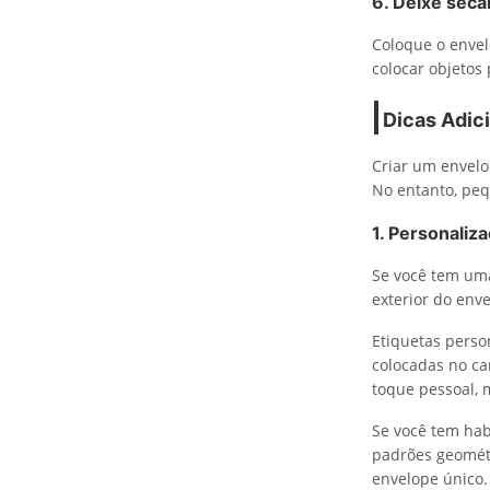
6. Deixe seca
Coloque o envel
colocar objetos
Dicas Adic
Criar um envelo
No entanto, peq
1. Personaliz
Se você tem uma
exterior do env
Etiquetas pers
colocadas no ca
toque pessoal, 
Se você tem hab
padrões geomét
envelope único.