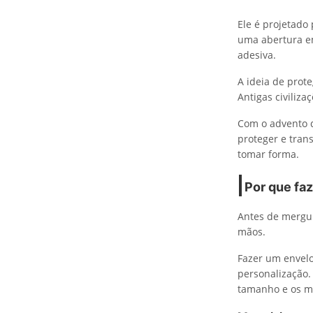
Ele é projetado 
uma abertura e
adesiva.
A ideia de prot
Antigas civiliz
Com o advento do
proteger e tra
tomar forma.
Por que fa
Antes de mergul
mãos.
Fazer um envel
personalização. 
tamanho e os ma