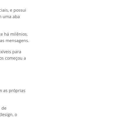
iais, e possui
om uma aba
e há milênios.
suas mensagens.
xíveis para
mos começou a
m as próprias
 de
design, o