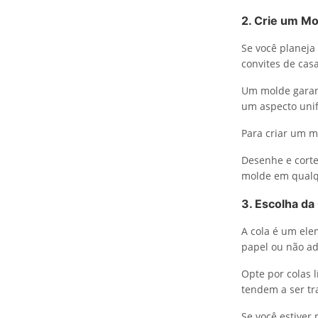
2. Crie um M
Se você planeja
convites de cas
Um molde garan
um aspecto unif
Para criar um 
Desenhe e corte
molde em qualqu
3. Escolha da
A cola é um ele
papel ou não ad
Opte por colas 
tendem a ser tr
Se você estiver