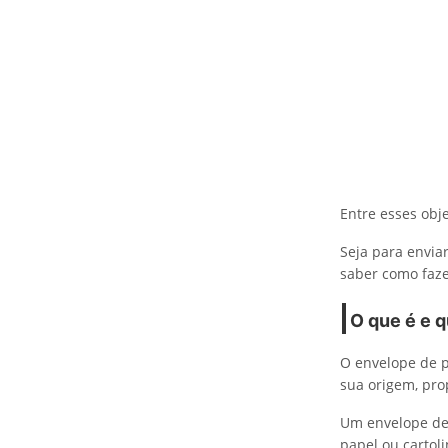
Entre esses obj
Seja para envia
saber como faze
O que é e q
O envelope de p
sua origem, pro
Um envelope de 
papel ou cartoli