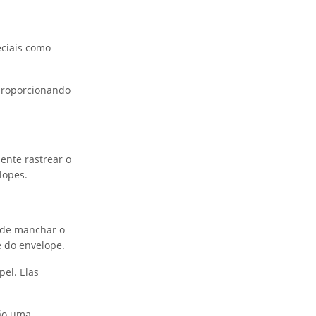
eciais como
proporcionando
ente rastrear o
lopes.
ode manchar o
 do envelope.
pel. Elas
são uma