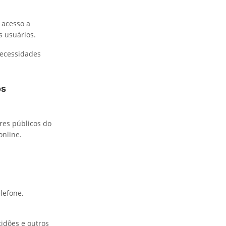
 acesso a
s usuários.
necessidades
os
res públicos do
online.
lefone,
idões e outros