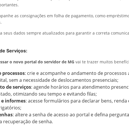
ortantes.
mpanhe as consignações em folha de pagamento, como empréstimo
.
 seus dados sempre atualizados para garantir a correta comunica
 de Serviços:
ssar o novo portal do servidor de MG
vai te trazer muitos benefí
e processos
: crie e acompanhe o andamento de processos 
ital, sem a necessidade de deslocamentos presenciais;
o de serviços
: agende horários para atendimento presenc
tado, otimizando seu tempo e evitando filas;
 e informes
: acesse formulários para declarar bens, renda 
igatórios;
senhas
: altere a senha de acesso ao portal e defina pergunt
a recuperação de senha.