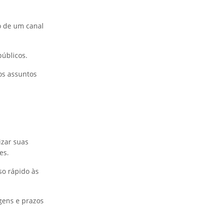
o de um canal
públicos.
os assuntos
izar suas
es.
so rápido às
gens e prazos