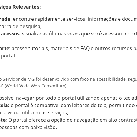
viços Relevantes:
rada
: encontre rapidamente serviços, informações e docu
 barra de pesquisa;
 acessos
: visualize as últimas vezes que você acessou o port
orte
: acesse tutoriais, materiais de FAQ e outros recursos p
 portal.
o Servidor de MG foi desenvolvido com foco na acessibilidade, seg
3C (World Wide Web Consortium):
ossível navegar por todo o portal utilizando apenas o teclad
tela:
o portal é compatível com leitores de tela, permitindo
ia visual utilizem os serviços;
te:
O portal oferece a opção de navegação em alto contraste
 pessoas com baixa visão.