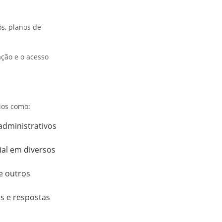
s, planos de
ção e o acesso
cios como:
administrativos
ial em diversos
e outros
as e respostas