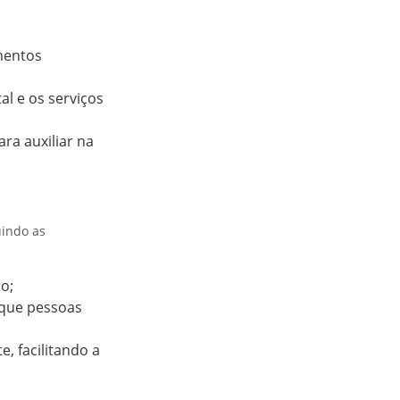
mentos
al e os serviços
ara auxiliar na
uindo as
o;
 que pessoas
, facilitando a