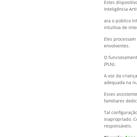
Estes dispositi
Inteligência Artif
ara o público in
intuitiva de int
Eles processam 
envolventes.
O funcionament
(PLN).
A voz da crianç
adequada na nuv
Esses assisten
familiares dedi
Tal configuraçã
inapropriado. Co
responsáveis.