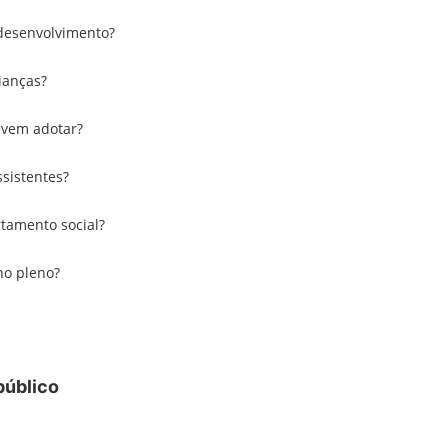
 desenvolvimento?
ianças?
evem adotar?
sistentes?
tamento social?
no pleno?
público