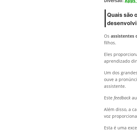
Diversão:
Apps 
Quais são o
desenvolv
Os
assistentes 
filhos.
Eles proporcio
aprendizado din
Um dos grandes 
ouve a pronúnci
assistente.
Este
feedback
aud
Além disso, a c
voz proporciona
Esta é uma excel