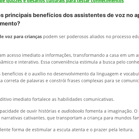
de quizzes e desafios culturais para testar conhecimentos
s principais benefícios dos assistentes de voz no 
imento?
de voz para crianças
podem ser poderosos aliados no processo edu
nam acesso imediato a informações, transformando a casa em um 
âmico e interativo. Essa conveniência estimula a busca pelo conh
benefícios é o auxílio no desenvolvimento da linguagem e vocabul
a correta de palavras e constrói frases complexas para se comuni
itivo imediato fortalece as habilidades comunicativas.
apacidade de ouvir histórias e
audiobooks
fomenta a imaginação. O 
 narrativas cativantes, que transportam a criança para mundos fan
ente forma de estimular a escuta atenta e o prazer pela leitura.