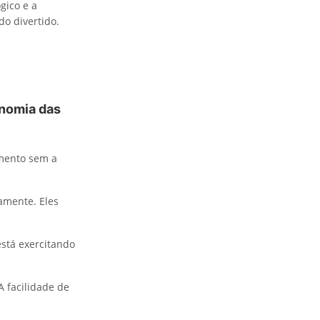
gico e a
o divertido.
onomia das
imento sem a
amente. Eles
está exercitando
A facilidade de