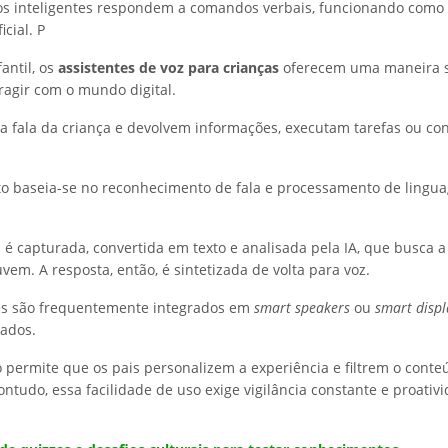
vos inteligentes respondem a comandos verbais, funcionando como 
icial. P
fantil, os
assistentes de voz para crianças
oferecem uma maneira s
eragir com o mundo digital.
a fala da criança e devolvem informações, executam tarefas ou con
o baseia-se no reconhecimento de fala e processamento de lingu
a é capturada, convertida em texto e analisada pela IA, que busca 
em. A resposta, então, é sintetizada de volta para voz.
tes são frequentemente integrados em
smart speakers
ou
smart displ
cados.
o permite que os pais personalizem a experiência e filtrem o conte
ntudo, essa facilidade de uso exige vigilância constante e proativ