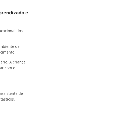
aprendizado e
cacional dos
ambiente de
ecimento.
ário. A criança
car com o
assistente de
tásticos.