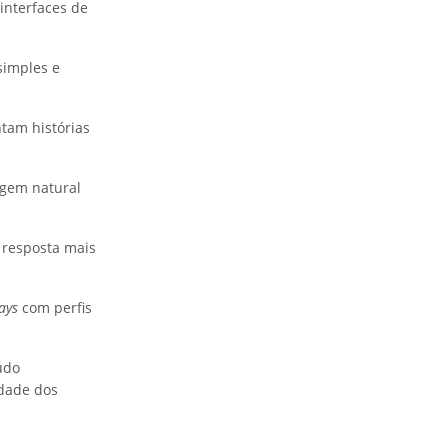
interfaces de
imples e
tam histórias
agem natural
a resposta mais
ays
com perfis
údo
idade dos