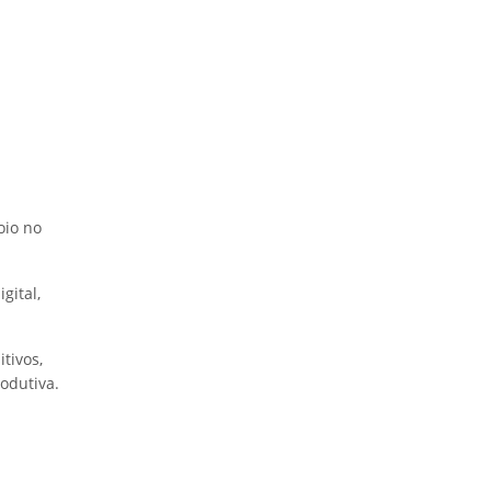
oio no
gital,
tivos,
odutiva.