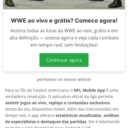
WWE ao vivo e grátis? Comece agora!
Assista todas as lutas da WWE ao vivo, grátis e em
alta definição — acesse agora e veja cada combate
em tempo real, sem limitações!
Continuar agora
permanece no mesmo website
Para os fãs do futebol americano, o
NFL Mobile App
é uma
verdadeira revolução. O aplicativo oficial da liga permite
assistir jogos ao vivo, replays e conteúdos exclusivos
,
direto do seu dispositivo móvel. Além das transmissões em
tempo real, o app oferece
estatísticas atualizadas, análises
de especialistas e destaques das partidas
. Ele é totalmente
gratuito e está disponível para Android e iOS.