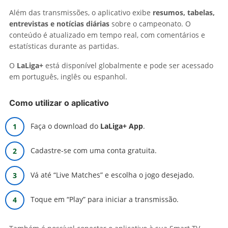
Além das transmissões, o aplicativo exibe
resumos, tabelas,
entrevistas e notícias diárias
sobre o campeonato. O
conteúdo é atualizado em tempo real, com comentários e
estatísticas durante as partidas.
O
LaLiga+
está disponível globalmente e pode ser acessado
em português, inglês ou espanhol.
Como utilizar o aplicativo
Faça o download do
LaLiga+ App
.
Cadastre-se com uma conta gratuita.
Vá até “Live Matches” e escolha o jogo desejado.
Toque em “Play” para iniciar a transmissão.