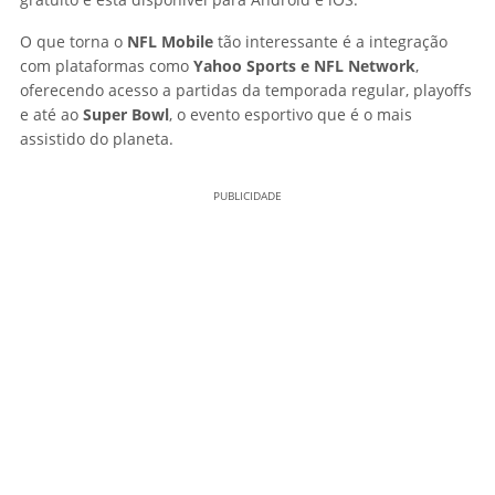
O que torna o
NFL Mobile
tão interessante é a integração
com plataformas como
Yahoo Sports e NFL Network
,
oferecendo acesso a partidas da temporada regular, playoffs
e até ao
Super Bowl
, o evento esportivo que é o mais
assistido do planeta.
PUBLICIDADE