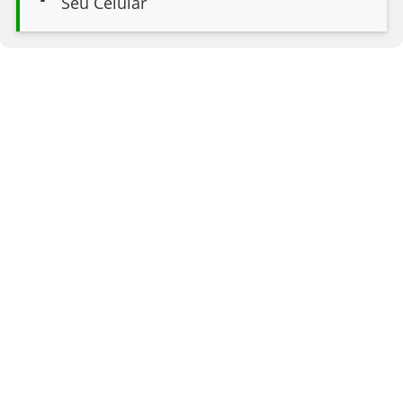
Seu Celular