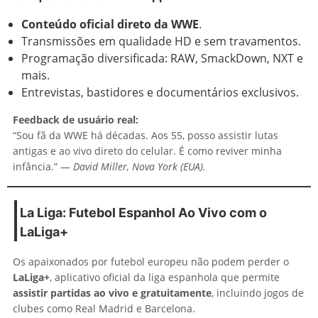
Conteúdo oficial direto da WWE
.
Transmissões em qualidade HD e sem travamentos.
Programação diversificada: RAW, SmackDown, NXT e
mais.
Entrevistas, bastidores e documentários exclusivos.
Feedback de usuário real:
“Sou fã da WWE há décadas. Aos 55, posso assistir lutas
antigas e ao vivo direto do celular. É como reviver minha
infância.” —
David Miller, Nova York (EUA).
La Liga: Futebol Espanhol Ao Vivo com o
LaLiga+
Os apaixonados por futebol europeu não podem perder o
LaLiga+
, aplicativo oficial da liga espanhola que permite
assistir partidas ao vivo e gratuitamente
, incluindo jogos de
clubes como Real Madrid e Barcelona.