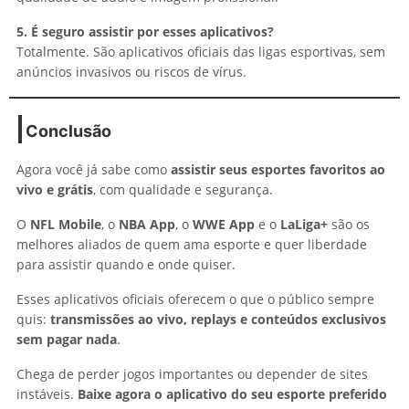
5. É seguro assistir por esses aplicativos?
Totalmente. São aplicativos oficiais das ligas esportivas, sem
anúncios invasivos ou riscos de vírus.
Conclusão
Agora você já sabe como
assistir seus esportes favoritos ao
vivo e grátis
, com qualidade e segurança.
O
NFL Mobile
, o
NBA App
, o
WWE App
e o
LaLiga+
são os
melhores aliados de quem ama esporte e quer liberdade
para assistir quando e onde quiser.
Esses aplicativos oficiais oferecem o que o público sempre
quis:
transmissões ao vivo, replays e conteúdos exclusivos
sem pagar nada
.
Chega de perder jogos importantes ou depender de sites
instáveis.
Baixe agora o aplicativo do seu esporte preferido